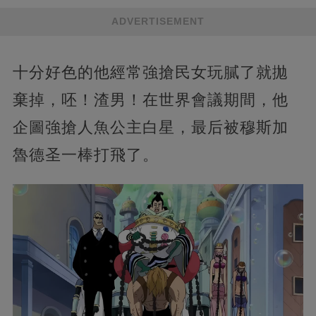
ADVERTISEMENT
十分好色的他經常強搶民女玩膩了就拋
棄掉，呸！渣男！在世界會議期間，他
企圖強搶人魚公主白星，最后被穆斯加
魯德圣一棒打飛了。