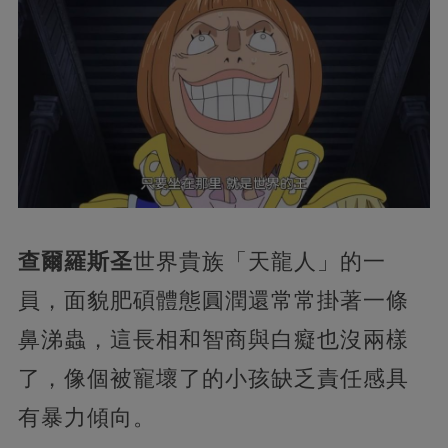
查爾羅斯圣
世界貴族「天龍人」的一
員，面貌肥碩體態圓潤還常常掛著一條
鼻涕蟲，這長相和智商與白癡也沒兩樣
了，像個被寵壞了的小孩缺乏責任感具
有暴力傾向。