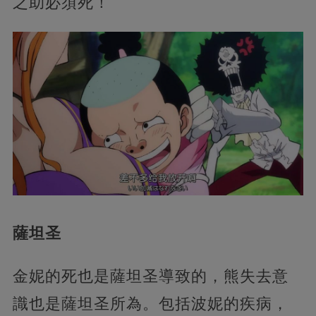
之助必須死！
薩坦圣
金妮的死也是薩坦圣導致的，熊失去意
識也是薩坦圣所為。包括波妮的疾病，