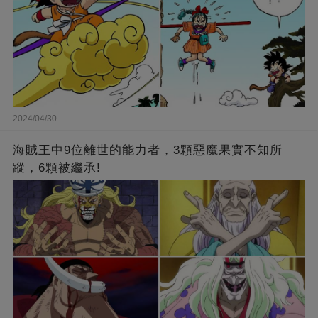
2024/04/30
海賊王中9位離世的能力者，3顆惡魔果實不知所
蹤，6顆被繼承!