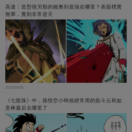
高達：造型很另類的鐵奧到底強在哪里？表面樸實
無華，實則非常逆天
2024/05/05
《七龍珠》中，孫悟空小時候經常用的筋斗云和如
意棒最后去哪里了