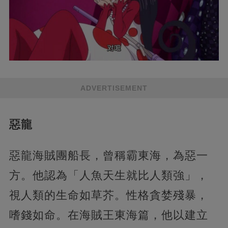
ADVERTISEMENT
惡龍
惡龍海賊團船長，曾稱霸東海，為惡一
方。他認為「人魚天生就比人類強」，
視人類的生命如草芥。性格貪婪殘暴，
嗜錢如命。在海賊王東海篇，他以建立