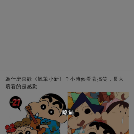
為什麼喜歡《蠟筆小新》？小時候看著搞笑，長大
后看的是感動
略過