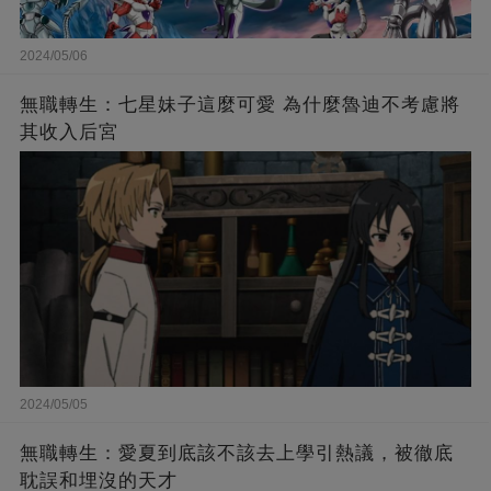
2024/05/06
無職轉生：七星妹子這麼可愛 為什麼魯迪不考慮將
其收入后宮
2024/05/05
無職轉生：愛夏到底該不該去上學引熱議，被徹底
耽誤和埋沒的天才