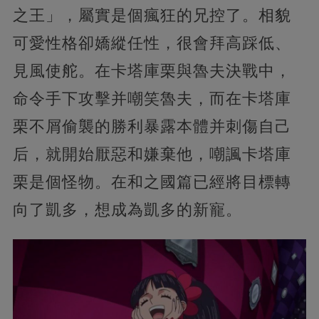
之王」，屬實是個瘋狂的兄控了。相貌
可愛性格卻嬌縱任性，很會拜高踩低、
見風使舵。在卡塔庫栗與魯夫決戰中，
命令手下攻擊并嘲笑魯夫，而在卡塔庫
栗不屑偷襲的勝利暴露本體并刺傷自己
后，就開始厭惡和嫌棄他，嘲諷卡塔庫
栗是個怪物。在和之國篇已經將目標轉
向了凱多，想成為凱多的新寵。