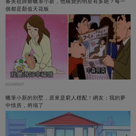
審美祖師爺蠟筆小新，他稱贊的明星有多絕？每一
個都是顏值天花板
2024/05/07
蠟筆小新的別墅，原來是窮人標配！網友：我的夢
中情房，坍塌了