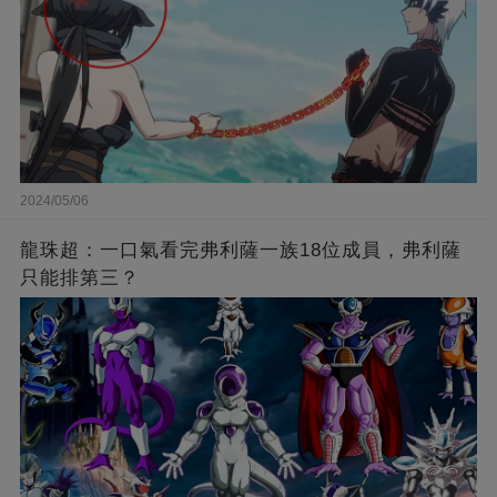
2024/05/06
龍珠超：一口氣看完弗利薩一族18位成員，弗利薩
只能排第三？