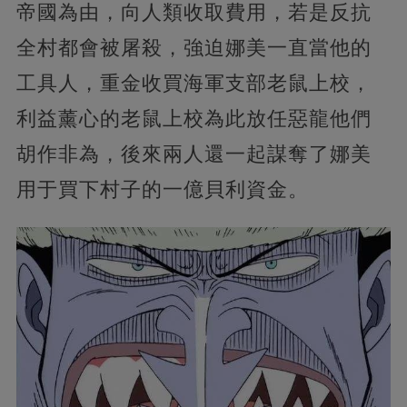
帝國為由，向人類收取費用，若是反抗
全村都會被屠殺，強迫娜美一直當他的
工具人，重金收買海軍支部老鼠上校，
利益薰心的老鼠上校為此放任惡龍他們
胡作非為，後來兩人還一起謀奪了娜美
用于買下村子的一億貝利資金。