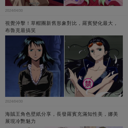
2024/04/30
視覺沖擊！草帽團新舊形象對比，羅賓變化最大，
布魯克最搞笑
2024/04/30
海賊王角色壁紙分享，長發羅賓充滿知性美，娜美
展現冷艷魅力