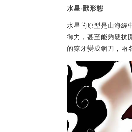
水星-獸形態
水星的原型是山海經
御力，甚至能夠硬抗
的獠牙變成鋼刀，兩