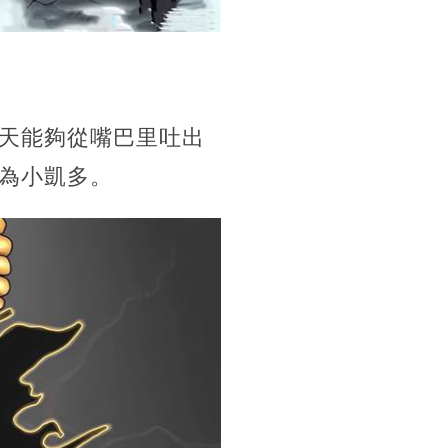
天能夠從嘴巴里吐出
為小凱多。