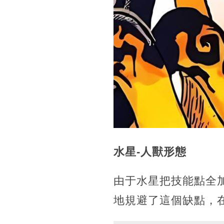
水星-人獸形態
由于水星把技能點全
地規避了這個缺點，