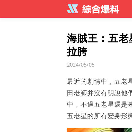
海賊王：五老
拉胯
2024/05/05
最近的劇情中，五老
田老師并沒有明說他
中，不過五老星還是
五老星的所有變身形