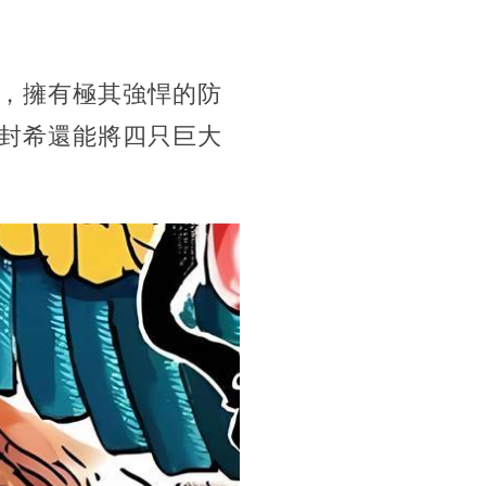
，擁有極其強悍的防
封希還能將四只巨大