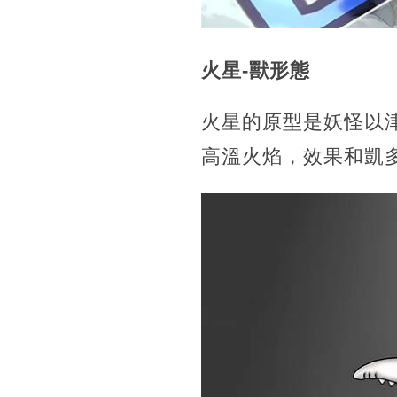
火星-獸形態
火星的原型是妖怪以
高溫火焰，效果和凱