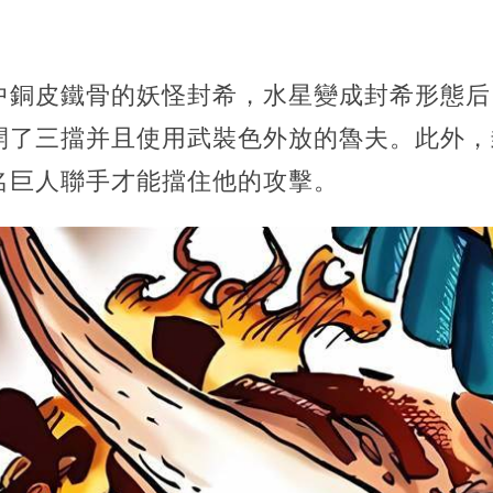
中銅皮鐵骨的妖怪封希，水星變成封希形態后
開了三擋并且使用武裝色外放的魯夫。此外，
名巨人聯手才能擋住他的攻擊。