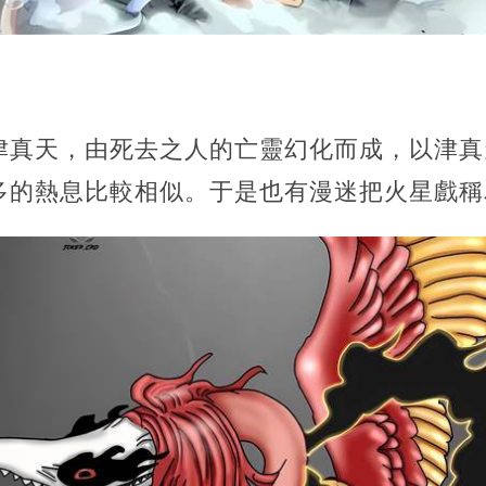
津真天，由死去之人的亡靈幻化而成，以津真
多的熱息比較相似。于是也有漫迷把火星戲稱