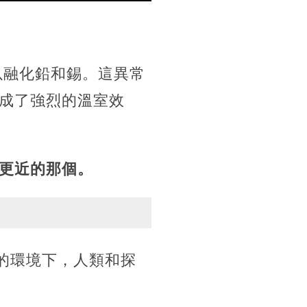
以融化鉛和錫。這異常
成了強烈的溫室效
更近的那個。
端的環境下，人類和探