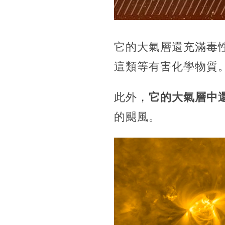
它的大氣層還充滿毒
這類等有害化學物質
此外，
它的大氣層中還
的颶風。