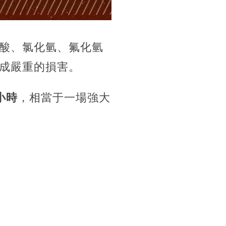
酸、氯化氫、氟化氫
成嚴重的損害。
小時
，相當于一場強大