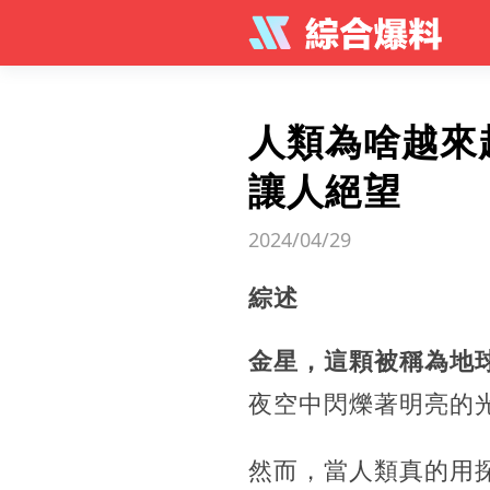
人類為啥越來
讓人絕望
2024/04/29
綜述
金星，這顆被稱為地
夜空中閃爍著明亮的
然而，當人類真的用