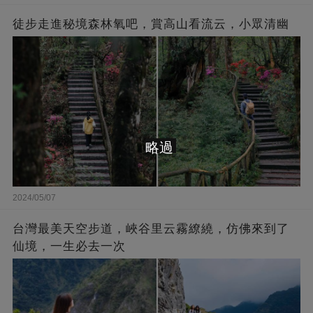
徒步走進秘境森林氧吧，賞高山看流云，小眾清幽
略過
2024/05/07
台灣最美天空步道，峽谷里云霧繚繞，仿佛來到了
仙境，一生必去一次