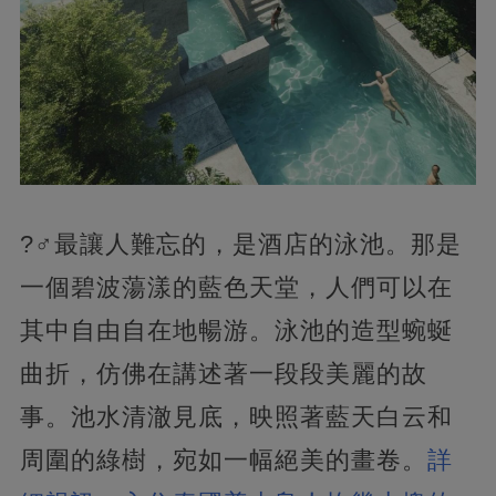
?‍♂️最讓人難忘的，是酒店的泳池。那是
一個碧波蕩漾的藍色天堂，人們可以在
其中自由自在地暢游。泳池的造型蜿蜒
曲折，仿佛在講述著一段段美麗的故
事。池水清澈見底，映照著藍天白云和
周圍的綠樹，宛如一幅絕美的畫卷。
詳