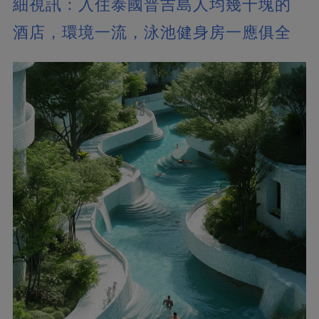
細視訊：入住泰國普吉島人均幾十塊的
酒店，環境一流，泳池健身房一應俱全