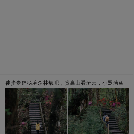
徒步走進秘境森林氧吧，賞高山看流云，小眾清幽