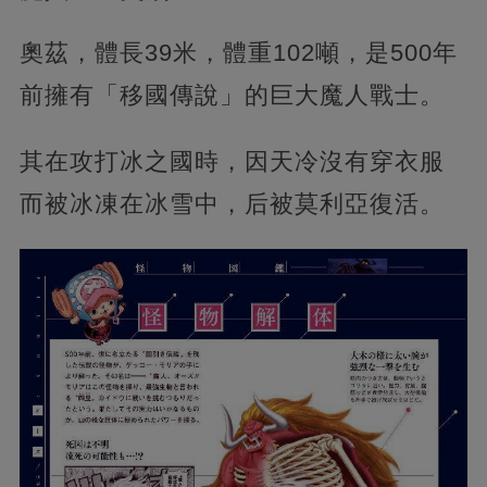
奧茲，體長39米，體重102噸，是500年
前擁有「移國傳說」的巨大魔人戰士。
其在攻打冰之國時，因天冷沒有穿衣服
而被冰凍在冰雪中，后被莫利亞復活。