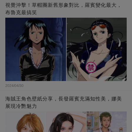
視覺沖擊！草帽團新舊形象對比，羅賓變化最大，
布魯克最搞笑
2024/04/30
海賊王角色壁紙分享，長發羅賓充滿知性美，娜美
展現冷艷魅力