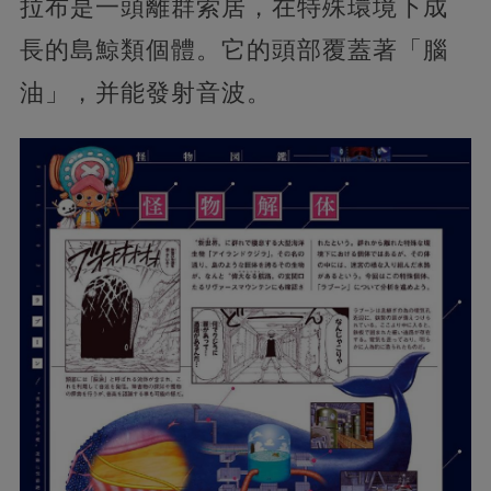
拉布是一頭離群索居，在特殊環境下成
長的島鯨類個體。它的頭部覆蓋著「腦
油」，并能發射音波。