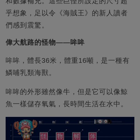
和數據補充。這些巨怪所設定的尺寸超
乎想象，足以令《海賊王》的新人讀者
們感到震驚。
偉大航路的怪物——哞哞
哞哞，體長36米，體重16噸，是一種有
鱗哺乳類海獸。
哞哞的外形雖然像牛，但是它可以像鯨
魚一樣儲存氧氣，長時間生活在水中。