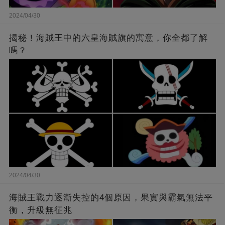
2024/04/30
揭秘！海賊王中的六皇海賊旗的寓意，你全都了解
嗎？
2024/04/30
海賊王戰力逐漸失控的4個原因，果實與霸氣無法平
衡，升級無征兆