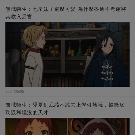
無職轉生：七星妹子這麼可愛 為什麼魯迪不考慮將
其收入后宮
2024/05/05
無職轉生：愛夏到底該不該去上學引熱議，被徹底
耽誤和埋沒的天才