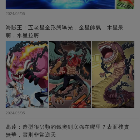
2024/05/05
海賊王：五老星全形態曝光，金星帥氣，木星呆
萌，水星拉胯
2024/05/05
高達：造型很另類的鐵奧到底強在哪里？表面樸實
無華，實則非常逆天