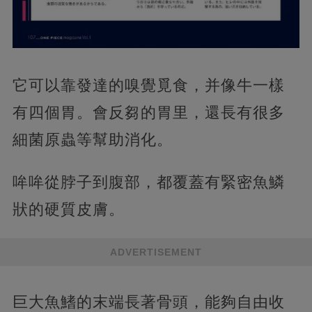
它可以靠發達的嗅覺覓食，并像牛一樣
有四個胃。會反芻的胃里，還長有很多
細菌原蟲等幫助消化。
哞哞從脖子到腹部，都覆蓋有緊密魚鱗
狀的硬質皮膚。
ADVERTISEMENT
巨大魚鰭的末端長著骨頭，能夠自由收