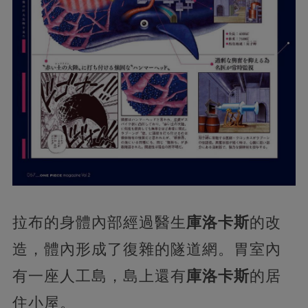
拉布的身體內部經過醫生
庫洛卡斯
的改
造，體內形成了復雜的隧道網。胃室內
有一座人工島，島上還有
庫洛卡斯
的居
住小屋。