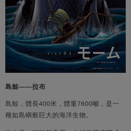
島鯨——拉布
島鯨，體長400米，體重7600噸，是一
種如島嶼般巨大的海洋生物。