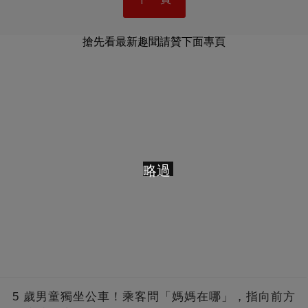
搶先看最新趣聞請贊下面專頁
略過
5 歲男童獨坐公車！乘客問「媽媽在哪」，指向前方