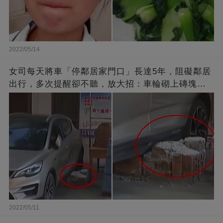
2022/05/14
女司每天將車「停鄰居家門口」長達5年，阻礙鄰居
出行，多次提醒卻不聽，放大招：車輪砌上磚塊，
你別想走了
2022/05/11