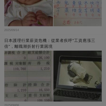
2025/09/14
日本護理行業薪資危機：從業者疾呼"工資應漲三
倍"，離職潮折射行業困境
2025/08/08