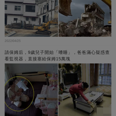
2022/04/25
請保姆后，9歲兒子開始「嗜睡」，爸爸滿心疑惑查
看監視器，直接塞給保姆15萬塊