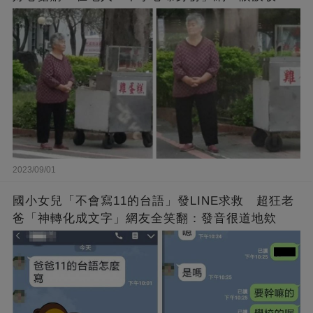
來了
2023/09/01
國小女兒「不會寫11的台語」發LINE求救 超狂老
爸「神轉化成文字」網友全笑翻：發音很道地欸