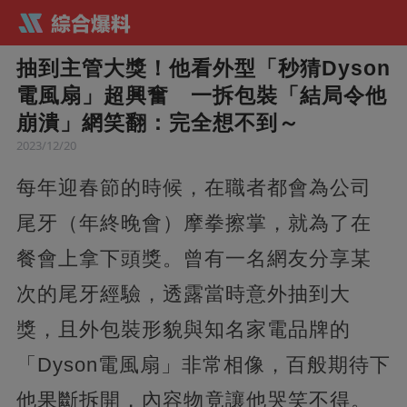
抽到主管大獎！他看外型「秒猜Dyson
電風扇」超興奮 一拆包裝「結局令他
崩潰」網笑翻：完全想不到～
2023/12/20
每年迎春節的時候，在職者都會為公司
尾牙（年終晚會）摩拳擦掌，就為了在
餐會上拿下頭獎。曾有一名網友分享某
次的尾牙經驗，透露當時意外抽到大
獎，且外包裝形貌與知名家電品牌的
「Dyson電風扇」非常相像，百般期待下
他果斷拆開，內容物竟讓他哭笑不得。