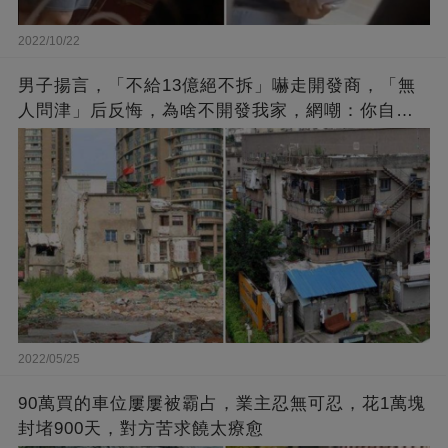
2022/10/22
男子揚言，「不給13億絕不拆」嚇走開發商，「無
人問津」后反悔，為啥不開發我家，網嘲：你自己
找的
2022/05/25
90萬買的車位屢屢被霸占，業主忍無可忍，花1萬塊
封堵900天，對方苦求饒太療愈