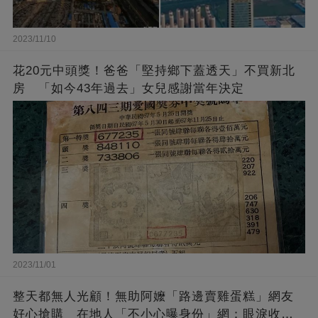
2023/11/10
花20元中頭獎！爸爸「堅持鄉下蓋透天」不買新北
房 「如今43年過去」女兒感謝當年決定
2023/11/01
整天都無人光顧！無助阿嬤「路邊賣雞蛋糕」網友
好心搶購 在地人「不小心曝身份」網：眼淚收回