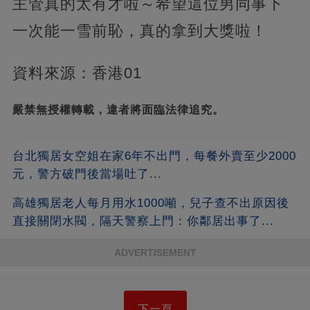
主管真的太有才啦～希望這位男同事下
一次能一雪前恥，真的拿到大獎啦！
資料來源：香港01
嚴禁無授權轉載，違者將面臨法律追究。
台北獨居女空姐在家6年不出門，每餐外賣至少2000
元，警方破門後當場吐了...
高雄獨居老人每月用水1000噸，兒子查不出原因後
直接關閉水閥，隔天警察上門：你鄰居出事了...
ADVERTISEMENT
下一頁