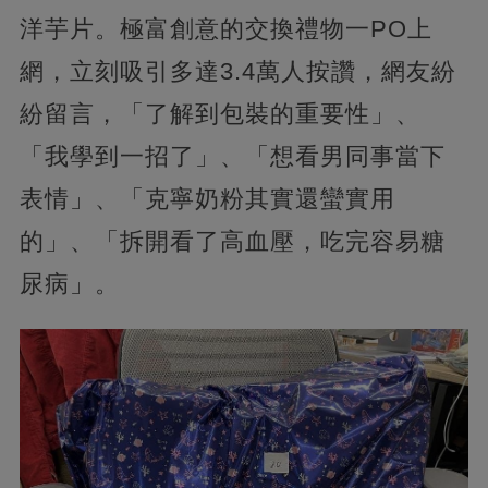
洋芋片。極富創意的交換禮物一PO上
網，立刻吸引多達3.4萬人按讚，網友紛
紛留言，「了解到包裝的重要性」、
「我學到一招了」、「想看男同事當下
表情」、「克寧奶粉其實還蠻實用
的」、「拆開看了高血壓，吃完容易糖
尿病」。