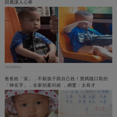
回應讓人心疼
2025/09/14
爸爸姓「滾」，不願孩子跟自己姓！寶媽隨口取的
「神名字」，全家拍案叫絕 ，網驚：太有才