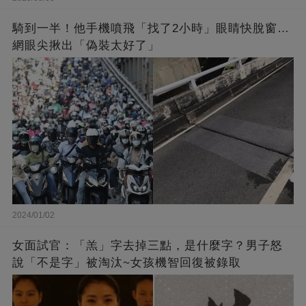
騎到一半！他手機噴飛「找了2小時」眼睛快脫窗…
網眼尖揪出「偽裝太好了」
2024/01/02
女面試官：「羔」字去掉三點，是什麼字？男子怒
說「不是字」被淘汰~女孩機智回復被錄取