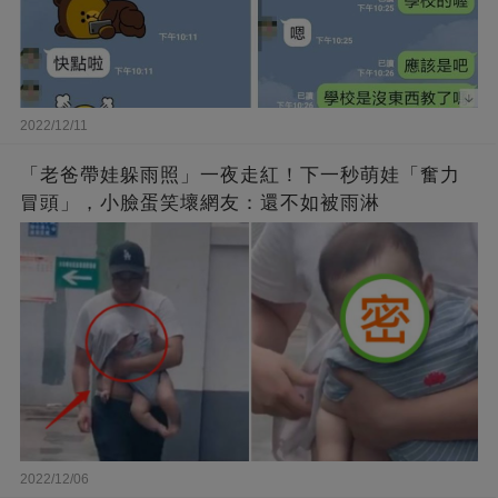
2022/12/11
「老爸帶娃躲雨照」一夜走紅！下一秒萌娃「奮力
冒頭」，小臉蛋笑壞網友：還不如被雨淋
2022/12/06