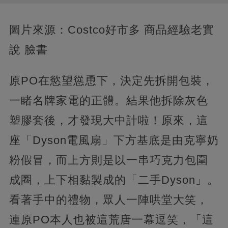
圖片來源：Costco好市多 商品經驗老實
說 臉書
原PO在慾望慫恿下，決定先拆開包裝，
一睹名牌家電的正體。結果他拆除灰色
塑膠套後，才發現大中計啦！原來，這
座「Dyson電風扇」下方基底是由克寧奶
粉假冒，而上方則是以一串巧克力包圍
成圈，上下相黏製成的「二手Dyson」。
看著手中的禮物，眾人一陣哄堂大笑，
連原PO本人也被這荒唐一幕逗笑，「這