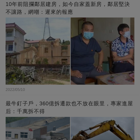
10年前阻攔鄰居建房，如今自家蓋新房，鄰居堅決
不讓路，網嘲：遲來的報應
2022/05/10
最牛釘子戶，360億拆遷款也不放在眼里，專家進屋
后：千萬拆不得