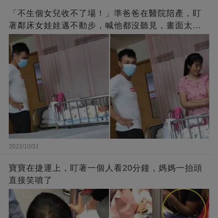
「不生個女兒收不了場！」準爸爸在醫院陪產，盯
著鄰床女娃娃邁不動步，喊他都沒聽見，畫面太有
愛了！
2022/10/31
寶寶在捷運上，盯著一個人看20分鐘，媽媽一抬頭
直接笑噴了