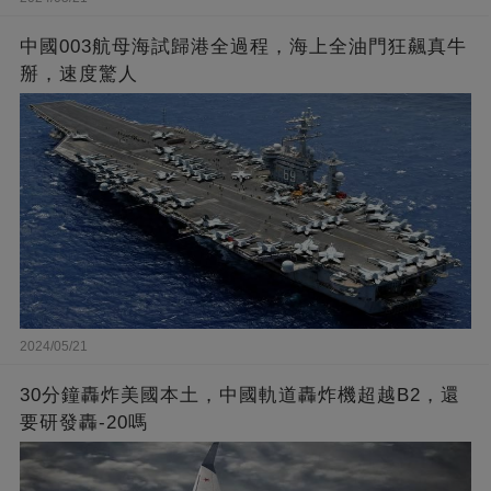
中國003航母海試歸港全過程，海上全油門狂飆真牛
掰，速度驚人
2024/05/21
30分鐘轟炸美國本土，中國軌道轟炸機超越B2，還
要研發轟-20嗎