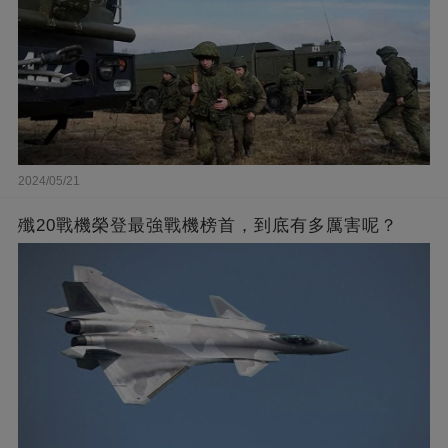
2024/05/21
殲20戰機榮登最強戰機榜首，到底有多厲害呢？