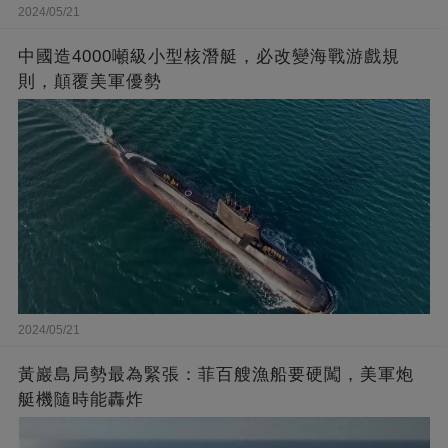
2024/05/21
中國造4000噸級小型核潛艇，必改變海戰游戲規
則，顛覆美軍優勢
2024/05/21
黃巖島局勢最為緊張：菲百艘漁船要硬闖，美軍炮
艇機隨時能轟炸