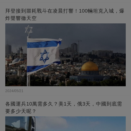
拜登接到噩耗戰斗在凌晨打響！100輛坦克入城，爆
炸聲響徹天空
2024/05/21
各國運兵10萬需多久？美1天，俄3天，中國到底需
要多少天呢？