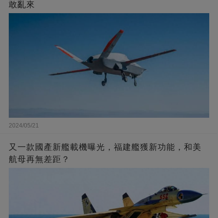
敢亂來
2024/05/21
又一款國產新艦載機曝光，福建艦獲新功能，和美
航母再無差距？