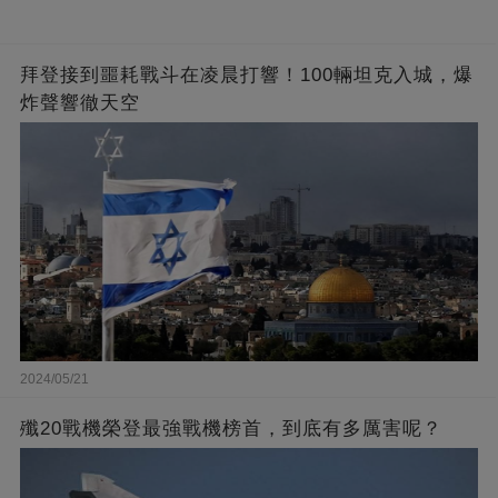
拜登接到噩耗戰斗在凌晨打響！100輛坦克入城，爆
炸聲響徹天空
2024/05/21
殲20戰機榮登最強戰機榜首，到底有多厲害呢？