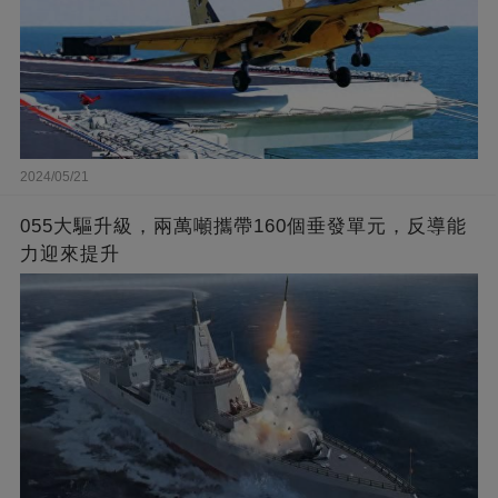
2024/05/21
055大驅升級，兩萬噸攜帶160個垂發單元，反導能
力迎來提升