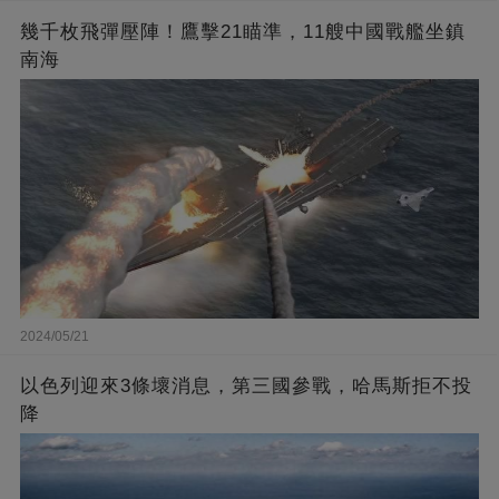
幾千枚飛彈壓陣！鷹擊21瞄準，11艘中國戰艦坐鎮
南海
2024/05/21
以色列迎來3條壞消息，第三國參戰，哈馬斯拒不投
降