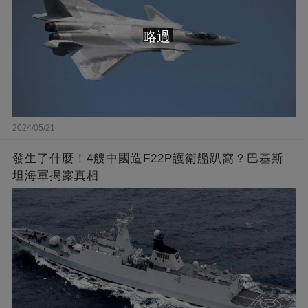
略過
2024/05/21
發生了什麼！4艘中國造F22P護衛艦趴窩？巴基斯
坦海軍揭露真相