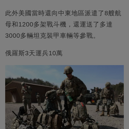
此外美國當時還向中東地區派遣了8艘航
母和1200多架戰斗機，還運送了多達
3000多輛坦克裝甲車輛等參戰。
俄羅斯3天運兵10萬