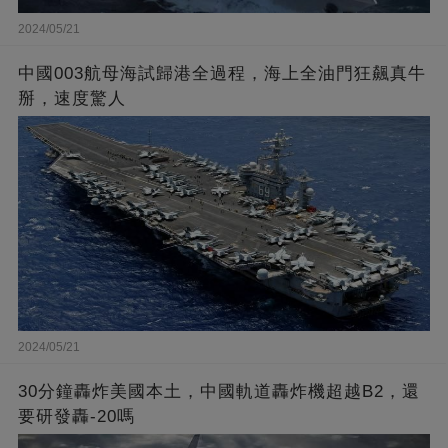
2024/05/21
中國003航母海試歸港全過程，海上全油門狂飆真牛
掰，速度驚人
2024/05/21
30分鐘轟炸美國本土，中國軌道轟炸機超越B2，還
要研發轟-20嗎