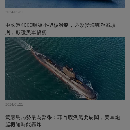
2024/05/21
中國造4000噸級小型核潛艇，必改變海戰游戲規
則，顛覆美軍優勢
2024/05/21
黃巖島局勢最為緊張：菲百艘漁船要硬闖，美軍炮
艇機隨時能轟炸