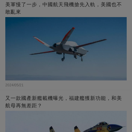
美軍慢了一步，中國航天飛機搶先入軌，美國也不
敢亂來
2024/05/21
又一款國產新艦載機曝光，福建艦獲新功能，和美
航母再無差距？