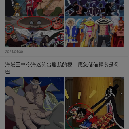
2024/04/30
海賊王中令海迷笑出腹肌的梗，應急儲備糧食是喬
巴