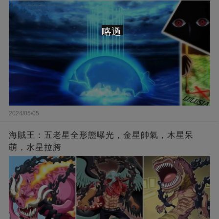
略過
2024/05/05
海賊王：五老星全形態曝光，金星帥氣，木星呆
萌，水星拉胯