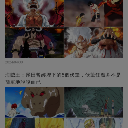
2024/04/30
海賊王：尾田曾經埋下的5個伏筆，伏筆狂魔并不是
簡單地說說而已