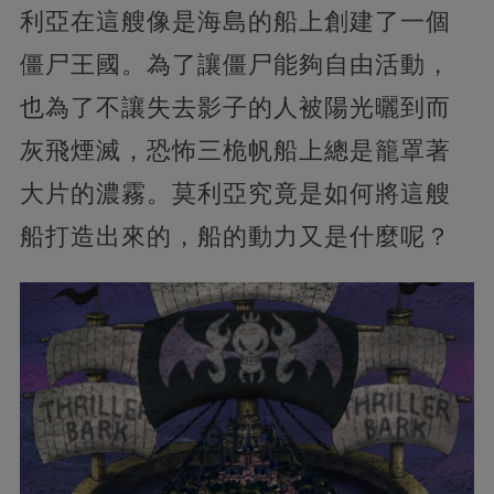
利亞在這艘像是海島的船上創建了一個
僵尸王國。為了讓僵尸能夠自由活動，
也為了不讓失去影子的人被陽光曬到而
灰飛煙滅，恐怖三桅帆船上總是籠罩著
大片的濃霧。莫利亞究竟是如何將這艘
船打造出來的，船的動力又是什麼呢？