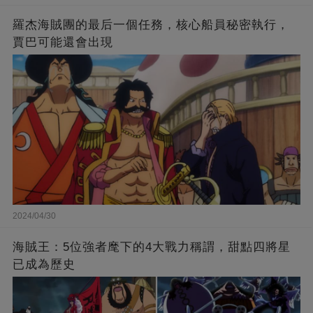
羅杰海賊團的最后一個任務，核心船員秘密執行，
賈巴可能還會出現
2024/04/30
海賊王：5位強者麾下的4大戰力稱謂，甜點四將星
已成為歷史