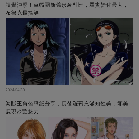
視覺沖擊！草帽團新舊形象對比，羅賓變化最大，
布魯克最搞笑
2024/04/30
海賊王角色壁紙分享，長發羅賓充滿知性美，娜美
展現冷艷魅力