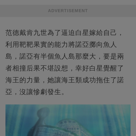
ADVERTISEMENT
范德戴肯九世為了逼迫白星嫁給自己，
利用靶靶果實的能力將諾亞擲向魚人
島，諾亞有半個魚人島那麼大，要是兩
者相撞后果不堪設想，幸好白星覺醒了
海王的力量，她讓海王類成功拖住了諾
亞，沒讓慘劇發生。