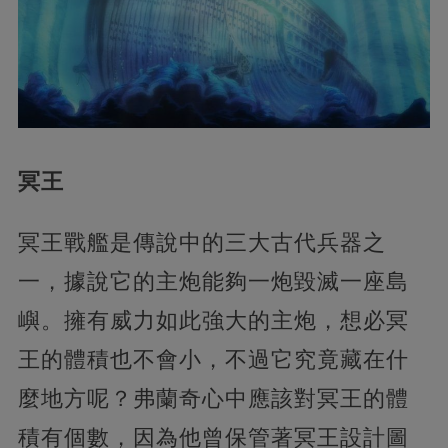
冥王
冥王戰艦是傳說中的三大古代兵器之
一，據說它的主炮能夠一炮毀滅一座島
嶼。擁有威力如此強大的主炮，想必冥
王的體積也不會小，不過它究竟藏在什
麼地方呢？弗蘭奇心中應該對冥王的體
積有個數，因為他曾保管著冥王設計圖