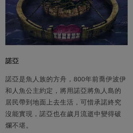
諾亞
諾亞是魚人族的方舟，800年前喬伊波伊
和人魚公主約定，將用諾亞將魚人島的
居民帶到地面上去生活，可惜承諾終究
沒能實現，諾亞也在歲月流逝中變得破
爛不堪。