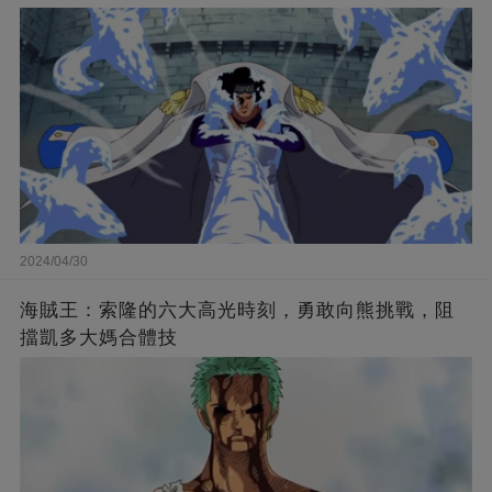
2024/04/30
海賊王：索隆的六大高光時刻，勇敢向熊挑戰，阻
擋凱多大媽合體技