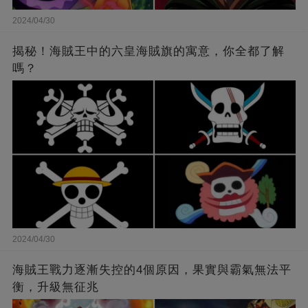
2024/04/30
揭秘！海賊王中的六皇海賊旗的寓意，你全都了解
嗎？
2024/04/30
海賊王戰力逐漸失控的4個原因，果實與霸氣無法平
衡，升級無征兆