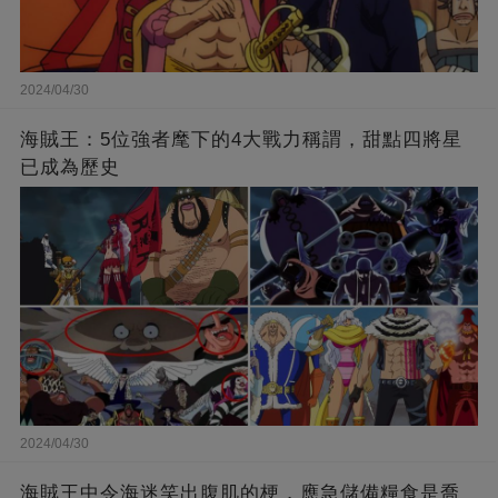
2024/04/30
海賊王：5位強者麾下的4大戰力稱謂，甜點四將星
已成為歷史
2024/04/30
海賊王中令海迷笑出腹肌的梗，應急儲備糧食是喬