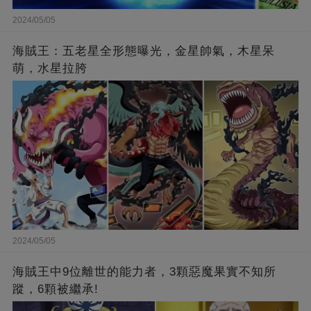
2024/05/05
海賊王：五老星全形態曝光，金星帥氣，木星呆
萌，水星拉胯
2024/05/05
海賊王中9位離世的能力者，3顆惡魔果實不知所
蹤，6顆被繼承!