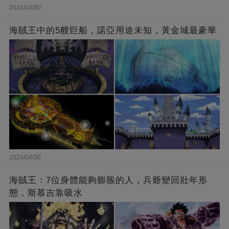
2024/04/30
海賊王中的5艘巨船，諾亞用途未知，黃金城最豪華
2024/04/30
海賊王：7位身體能夠膨脹的人，兵爺變回壯年形
態，斯慕吉靠吸水