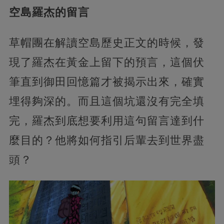
空島羅杰的留言
草帽團在解讀空島歷史正文的時候，發
現了羅杰在黃金上留下的預言，這個伏
筆直到御田回憶篇才被揭示出來，確實
埋得夠深的。而且這個坑還沒有完全填
完，羅杰到底想要利用這句留言達到什
麼目的？他將如何指引后輩去到世界盡
頭？