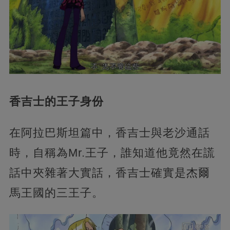
香吉士的王子身份
在阿拉巴斯坦篇中，香吉士與老沙通話
時，自稱為Mr.王子，誰知道他竟然在謊
話中夾雜著大實話，香吉士確實是杰爾
馬王國的三王子。