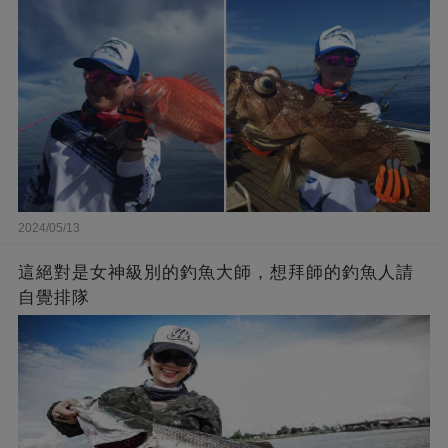
2024/05/13
這絕對是女神級別的釣魚大師，想拜師的釣魚人請
自覺排隊