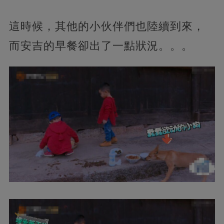
這時候，其他的小伙伴們也陸續到來，
而安吉的早餐卻出了一點狀況。。。