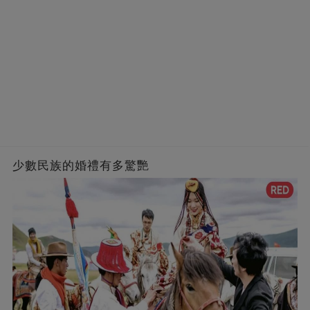
少數民族的婚禮有多驚艷