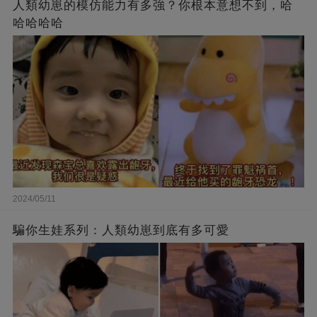
人類幼崽的模仿能力有多強？你根本意想不到，哈
哈哈哈哈
2024/05/11
騙你生娃系列：人類幼崽到底有多可愛