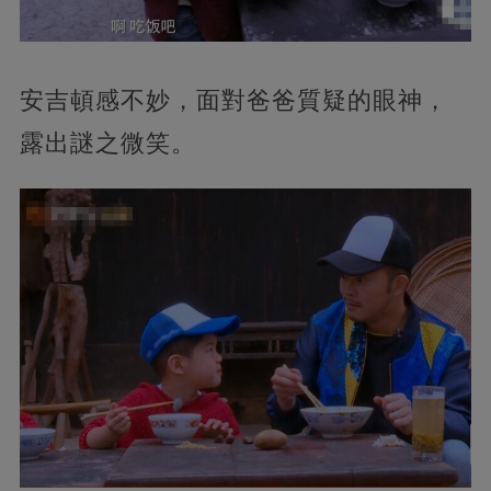
安吉頓感不妙，面對爸爸質疑的眼神，
露出謎之微笑。