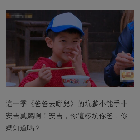
這一季《爸爸去哪兒》的坑爹小能手非
安吉莫屬啊！安吉，你這樣坑你爸，你
媽知道嗎？