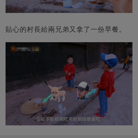
貼心的村長給兩兄弟又拿了一份早餐。