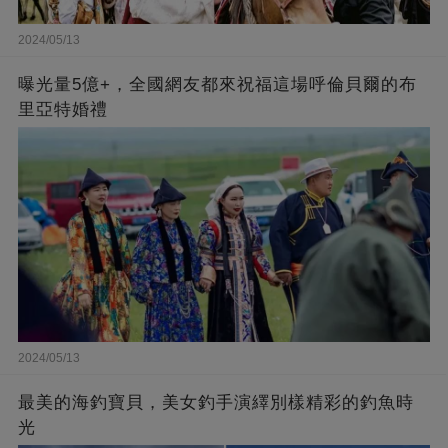
2024/05/13
曝光量5億+，全國網友都來祝福這場呼倫貝爾的布
里亞特婚禮
2024/05/13
最美的海釣寶貝，美女釣手演繹別樣精彩的釣魚時
光