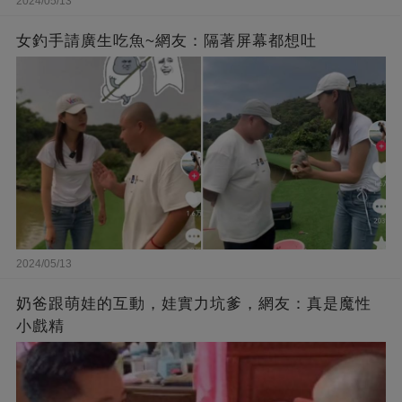
2024/05/13
女釣手請廣生吃魚~網友：隔著屏幕都想吐
2024/05/13
奶爸跟萌娃的互動，娃實力坑爹，網友：真是魔性
小戲精