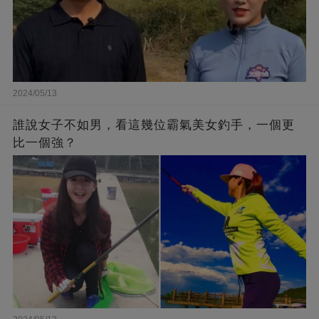
2024/05/13
誰說女子不如男，看這幾位霸氣美女釣手，一個更
比一個強？