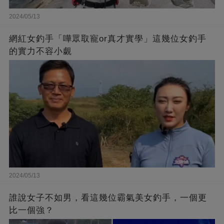
2024/05/13
網紅女釣手「嘩眾取寵or真才實學」這幾位女釣手
的實力不容小覷
2024/05/13
誰說女子不如男，看這幾位霸氣美女釣手，一個更
比一個強？