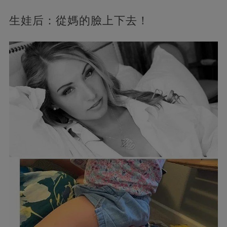
生娃后：從媽的臉上下去！