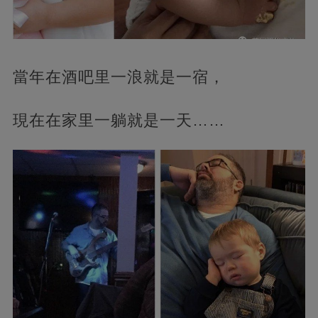
當年在酒吧里一浪就是一宿，
現在在家里一躺就是一天……