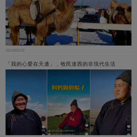
2024/05/10
「我的心愛在天邊」，牧民達西的非現代生活