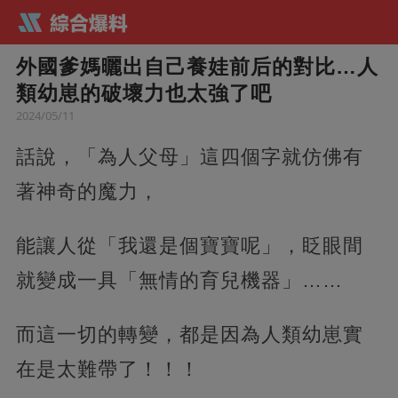
外國爹媽曬出自己養娃前后的對比…人
類幼崽的破壞力也太強了吧
2024/05/11
話說，「為人父母」這四個字就仿佛有
著神奇的魔力，
能讓人從「我還是個寶寶呢」，眨眼間
就變成一具「無情的育兒機器」……
而這一切的轉變，都是因為人類幼崽實
在是太難帶了！！！