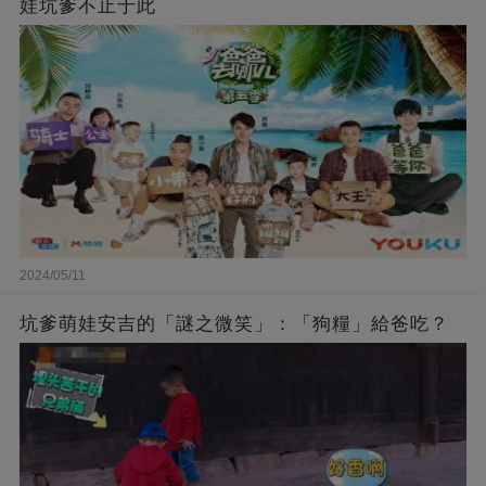
娃坑爹不止于此
2024/05/11
坑爹萌娃安吉的「謎之微笑」：「狗糧」給爸吃？