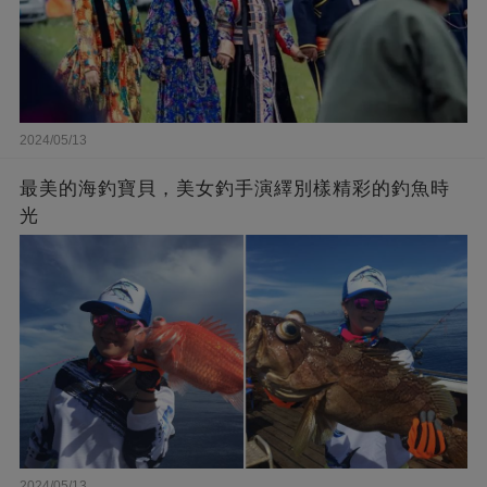
2024/05/13
最美的海釣寶貝，美女釣手演繹別樣精彩的釣魚時
光
2024/05/13