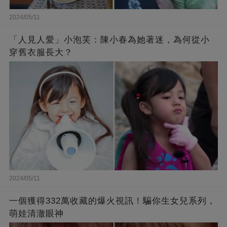
2024/05/11
「人見人愛」小泡芙：陳小春為她著迷，為何從小
穿舊衣服長大？
2024/05/11
一個獲得332萬收藏的爆火視訊！騙你生女兒系列，
萌娃清澈眼神