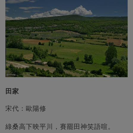
田家
宋代：歐陽修
綠桑高下映平川，賽罷田神笑語喧。