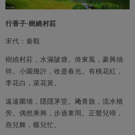
行香子·樹繞村莊
宋代：秦觀
樹繞村莊，水滿陂塘。倚東風，豪興徜
徉。小園幾許，收盡春光。有桃花紅，
李花白，菜花黃。
遠遠圍墻，隱隱茅堂。飏青旗，流水橋
旁。偶然乘興，步過東岡。正鶯兒啼，
燕兒舞，蝶兒忙。