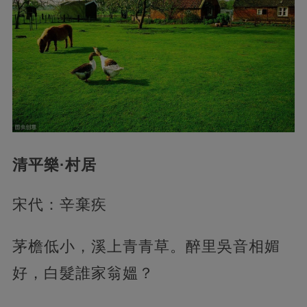
清平樂·村居
宋代：辛棄疾
茅檐低小，溪上青青草。醉里吳音相媚
好，白髮誰家翁媼？