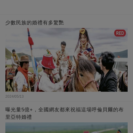
少數民族的婚禮有多驚艷
2024/05/13
曝光量5億+，全國網友都來祝福這場呼倫貝爾的布
里亞特婚禮