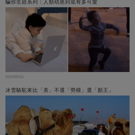
騙你生娃系列：人類幼崽到底有多可愛
2024/05/11
冰雪駱駝來比「美」不選「勞模」選「顏王」