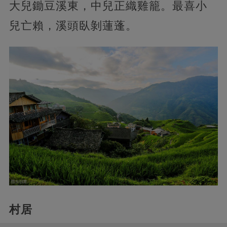
大兒鋤豆溪東，中兒正織雞籠。最喜小
兒亡賴，溪頭臥剝蓮蓬。
村居