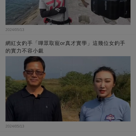
2024/05/13
網紅女釣手「嘩眾取寵or真才實學」這幾位女釣手
的實力不容小覷
2024/05/13