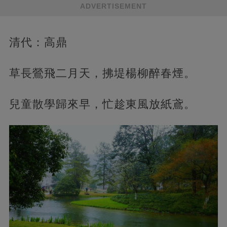
ADVERTISEMENT
清代：高鼎
草長鶯飛二月天，拂堤楊柳醉春煙。
兒童散學歸來早，忙趁東風放紙鳶。