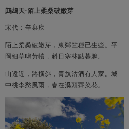
鷓鴣天·陌上柔桑破嫩芽
宋代：辛棄疾
陌上柔桑破嫩芽，東鄰蠶種已生些。平
岡細草鳴黃犢，斜日寒林點暮鴉。
山遠近，路橫斜，青旗沽酒有人家。城
中桃李愁風雨，春在溪頭薺菜花。