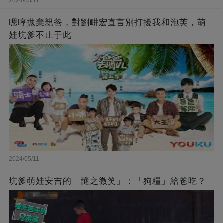
2024/05/11
嗯哼拋棄親爸，對劉畊宏直言別打擾我和泡芙，萌
娃坑爹不止于此
2024/05/11
坑爹萌娃安吉的「謎之微笑」：「狗糧」給爸吃？