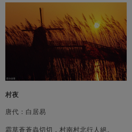
村夜
唐代：白居易
霜草蒼蒼蟲切切，村南村北行人絕。