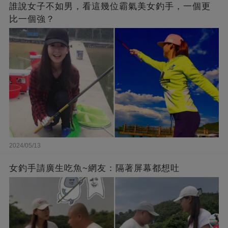
誰說女子不如男，看這幾位霸氣美女釣手，一個更
比一個強？
2024/05/13
女釣手請廣生吃魚~網友：隔著屏幕都想吐