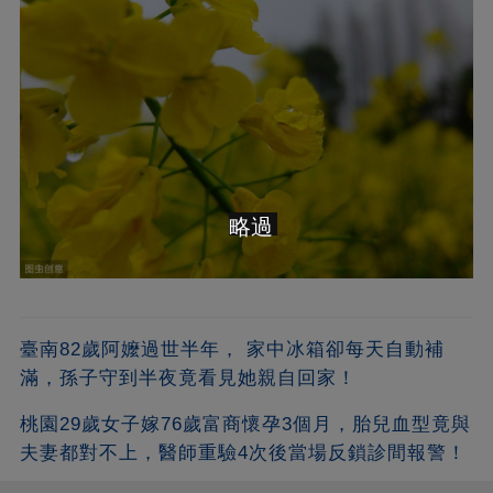
略過
臺南82歲阿嬤過世半年， 家中冰箱卻每天自動補
滿，孫子守到半夜竟看見她親自回家！
桃園29歲女子嫁76歲富商懷孕3個月，胎兒血型竟與
夫妻都對不上，醫師重驗4次後當場反鎖診間報警！