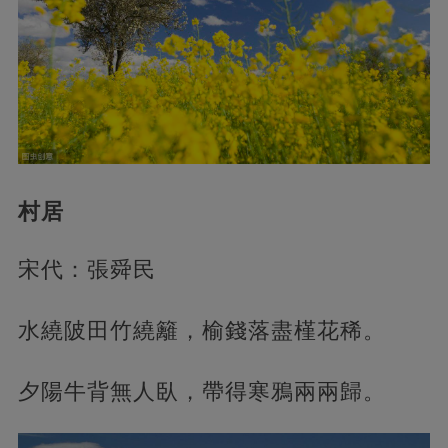
村居
宋代：張舜民
水繞陂田竹繞籬，榆錢落盡槿花稀。
夕陽牛背無人臥，帶得寒鴉兩兩歸。