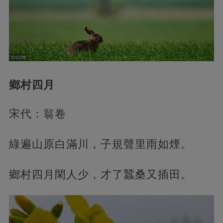
鄉村四月
宋代：翁卷
綠遍山原白滿川，子規聲里雨如煙。
鄉村四月閑人少，才了蠶桑又插田。