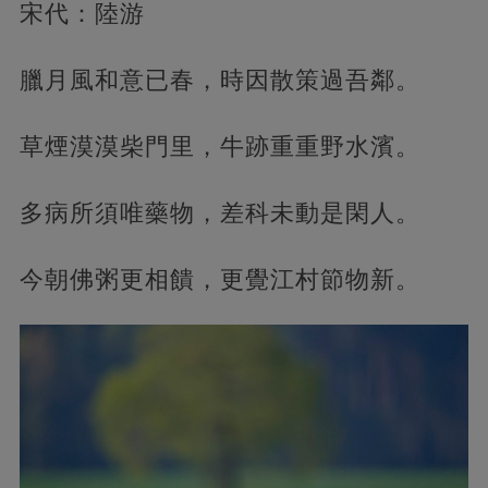
宋代：陸游
臘月風和意已春，時因散策過吾鄰。
草煙漠漠柴門里，牛跡重重野水濱。
多病所須唯藥物，差科未動是閑人。
今朝佛粥更相饋，更覺江村節物新。