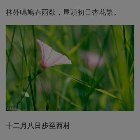
林外鳴鳩春雨歇，屋頭初日杏花繁。
十二月八日步至西村