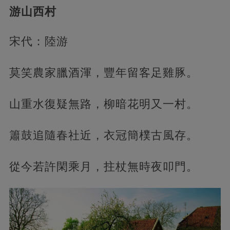
游山西村
宋代：陸游
莫笑農家臘酒渾，豐年留客足雞豚。
山重水復疑無路，柳暗花明又一村。
簫鼓追隨春社近，衣冠簡樸古風存。
從今若許閑乘月，拄杖無時夜叩門。