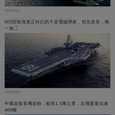
2024/05/21
003型航母真正科幻的不是電磁彈射，領先老美，獨
一無二
2024/05/21
中國超級客機啟動，航程1.5萬公里，起飛重量或達
400噸