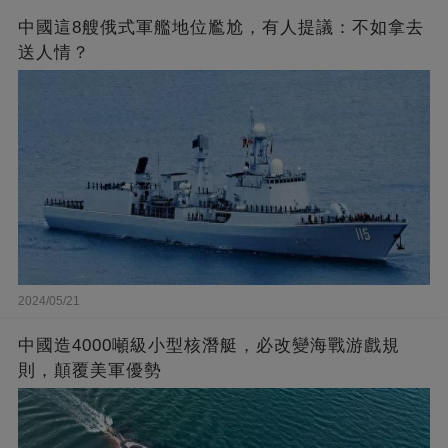
中國這8艘俄式軍艦地位尷尬，有人提議：不如拿去
送人情？
2024/05/21
中國造4000噸級小型核潛艇，必改變海戰游戲規
則，顛覆美軍優勢