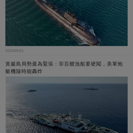
2024/05/21
黃巖島局勢最為緊張：菲百艘漁船要硬闖，美軍炮
艇機隨時能轟炸