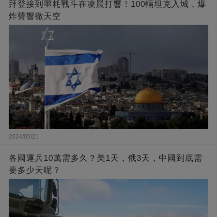
拜登接到噩耗戰斗在凌晨打響！100輛坦克入城，爆
炸聲響徹天空
2024/05/21
各國運兵10萬需多久？美1天，俄3天，中國到底需
要多少天呢？