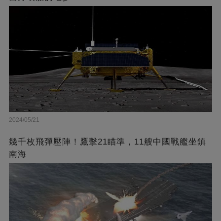
2024/05/21
幾千枚飛彈壓陣！鷹擊21瞄準，11艘中國戰艦坐鎮
南海