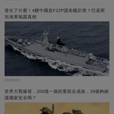
發生了什麼！4艘中國造F22P護衛艦趴窩？巴基斯
坦海軍揭露真相
2024/05/21
世界大戰爆發，200億一個的重裝合成旅，29個夠維
護國家安全嗎？