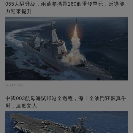
055大驅升級，兩萬噸攜帶160個垂發單元，反導能
力迎來提升
2024/05/21
中國003航母海試歸港全過程，海上全油門狂飆真牛
掰，速度驚人