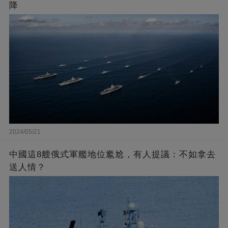
降
2024/05/21
中國這8艘俄式軍艦地位尷尬，有人提議：不如拿去
送人情？