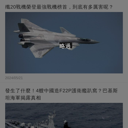
殲20戰機榮登最強戰機榜首，到底有多厲害呢？
略過
2024/05/21
發生了什麼！4艘中國造F22P護衛艦趴窩？巴基斯
坦海軍揭露真相