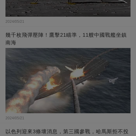
2024/05/21
幾千枚飛彈壓陣！鷹擊21瞄準，11艘中國戰艦坐鎮
南海
2024/05/21
以色列迎來3條壞消息，第三國參戰，哈馬斯拒不投