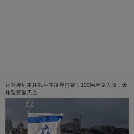
拜登接到噩耗戰斗在凌晨打響！100輛坦克入城，爆
炸聲響徹天空