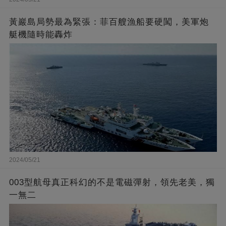
黃巖島局勢最為緊張：菲百艘漁船要硬闖，美軍炮
艇機隨時能轟炸
2024/05/21
003型航母真正科幻的不是電磁彈射，領先老美，獨
一無二