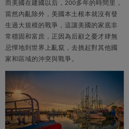
而美國在建國以后，200多年的時間里，
當然內亂除外，美國本土根本就沒有發
生過大規模的戰爭，這讓美國的家底非
常穩固和富庶，正因為后顧之憂才肆無
忌憚地到世界上亂竄，去挑起對其他國
家和區域的沖突與戰爭。