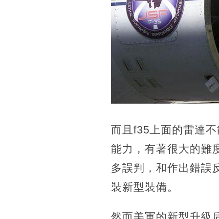
而且f35上面的雷達
能力，有著很大的難度
多誤判，和作出錯誤
裝新型裝備。
然而美軍的新型升級