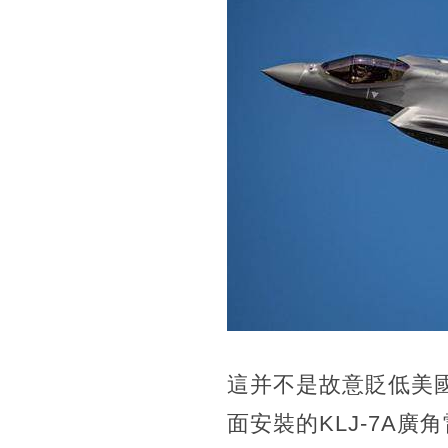
這并不是故意貶低美
面安裝的KLJ-7A廣