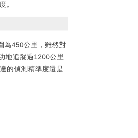
度。
圍為450公里，雖然對
功地追蹤過1200公里
雷達的偵測精準度還是