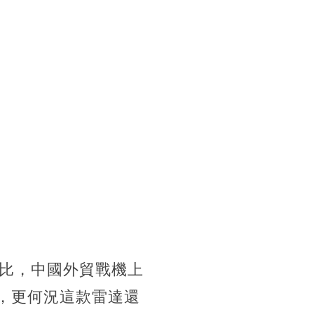
比，中國外貿戰機上
表現，更何況這款雷達還