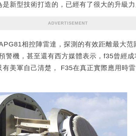
為是新型技術打造的，已經有了很大的升級力
ADVERTISEMENT
款APG81相控陣雷達，探測的有效距離最大范
的預警機，甚至還有西方媒體表示，f35曾經成
有美軍自己清楚， F35在真正實際應用時