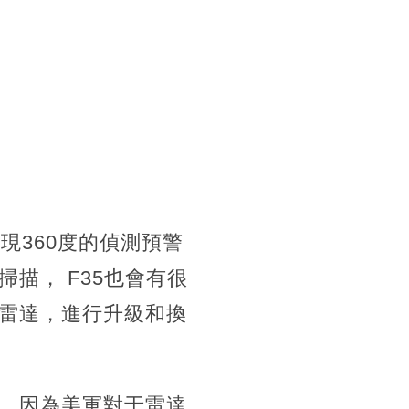
現360度的偵測預警
描， F35也會有很
雷達，進行升級和換
，因為美軍對于雷達