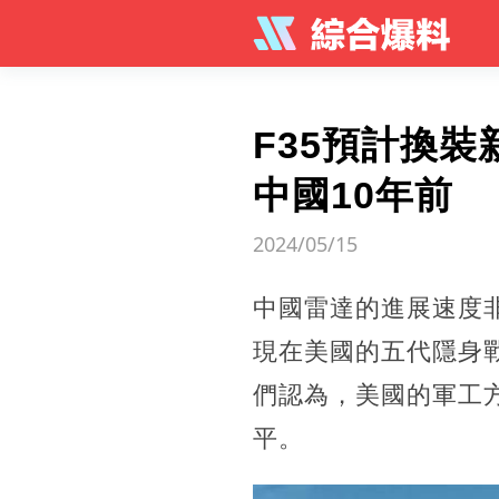
F35預計換
中國10年前
2024/05/15
中國雷達的進展速度
現在美國的五代隱身戰
們認為，美國的軍工
平。