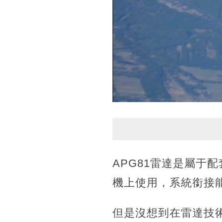
APG81雷達是屬于
機上使用，系統銜接
但是沒想到在雷達技