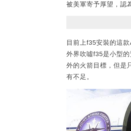
被美軍寄予厚望，認
目前上f35安裝的這
外界吹噓f35是小型
外的火箭目標，但是只
有不足。