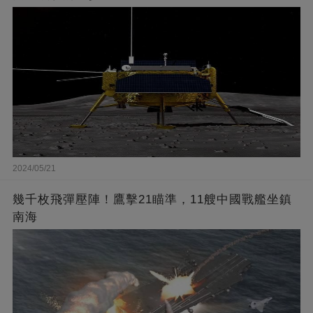
2024/05/21
幾千枚飛彈壓陣！鷹擊21瞄準，11艘中國戰艦坐鎮
南海