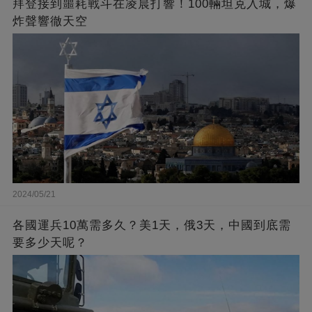
拜登接到噩耗戰斗在凌晨打響！100輛坦克入城，爆
炸聲響徹天空
2024/05/21
各國運兵10萬需多久？美1天，俄3天，中國到底需
要多少天呢？