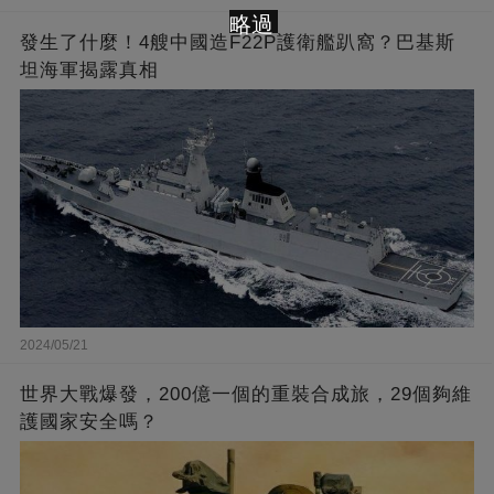
略過
發生了什麼！4艘中國造F22P護衛艦趴窩？巴基斯
坦海軍揭露真相
2024/05/21
世界大戰爆發，200億一個的重裝合成旅，29個夠維
護國家安全嗎？