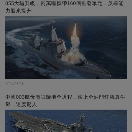
055大驅升級，兩萬噸攜帶160個垂發單元，反導能
力迎來提升
2024/05/21
中國003航母海試歸港全過程，海上全油門狂飆真牛
掰，速度驚人