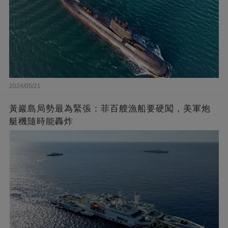
2024/05/21
黃巖島局勢最為緊張：菲百艘漁船要硬闖，美軍炮
艇機隨時能轟炸