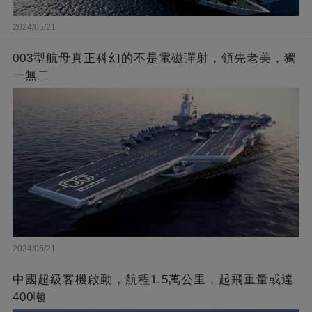
2024/05/21
003型航母真正科幻的不是電磁彈射，領先老美，獨
一無二
2024/05/21
中國超級客機啟動，航程1.5萬公里，起飛重量或達
400噸