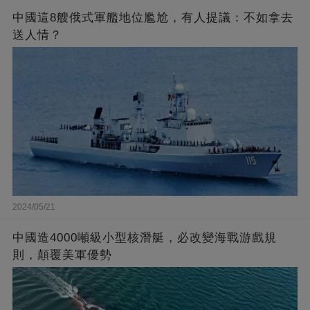
中國這8艘俄式軍艦地位尷尬，有人提議：不如拿去
送人情？
2024/05/21
中國造4000噸級小型核潛艇，必改變海戰游戲規
則，顛覆美軍優勢