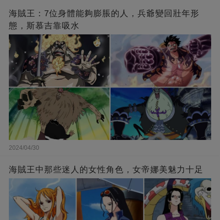
海賊王：7位身體能夠膨脹的人，兵爺變回壯年形
態，斯慕吉靠吸水
2024/04/30
海賊王中那些迷人的女性角色，女帝娜美魅力十足