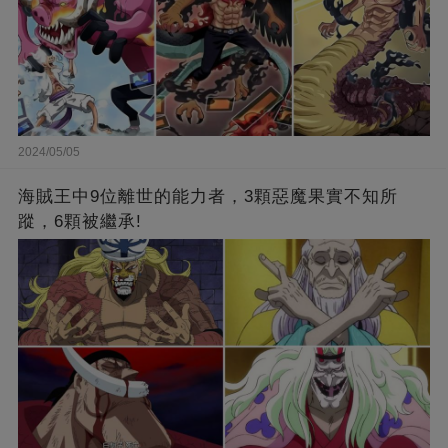
2024/05/05
海賊王中9位離世的能力者，3顆惡魔果實不知所
蹤，6顆被繼承!