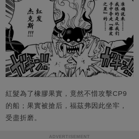
紅髮為了橡膠果實，竟然不惜攻擊CP9
的船；果實被搶后，福茲弗因此坐牢，
受盡折磨。
ADVERTISEMENT