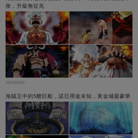
衡，升級無征兆
2024/04/30
海賊王中的5艘巨船，諾亞用途未知，黃金城最豪華