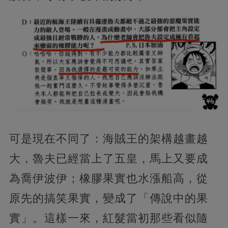
可是現在不同了：海賊王的架構越畫越
大，魯夫已經當上了五皇，馬上又要成
為喬伊波伊；橡膠果實也水漲船高，從
原先的搞笑果實，變成了「傳說中的果
實」。這樣一來，紅髮當初那些看似隨