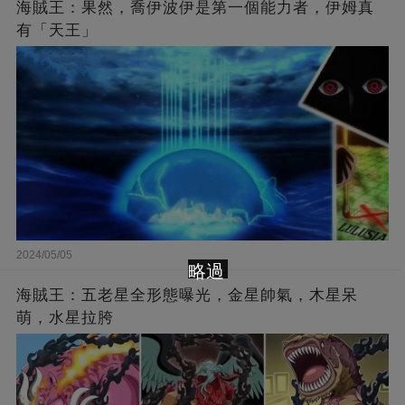
海賊王：果然，喬伊波伊是第一個能力者，伊姆真
有「天王」
2024/05/05
略過
海賊王：五老星全形態曝光，金星帥氣，木星呆
萌，水星拉胯