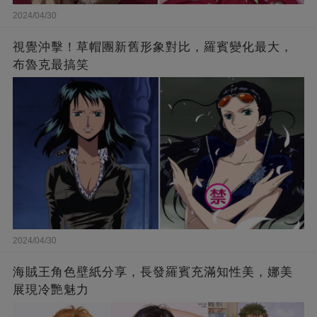
2024/04/30
視覺沖擊！草帽團新舊形象對比，羅賓變化最大，
布魯克最搞笑
2024/04/30
海賊王角色壁紙分享，長發羅賓充滿知性美，娜美
展現冷艷魅力