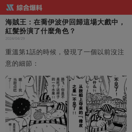
海賊王：在喬伊波伊回歸這場大戲中，
紅髮扮演了什麼角色？
2024/04/29
重溫第1話的時候，發現了一個以前沒注
意的細節：