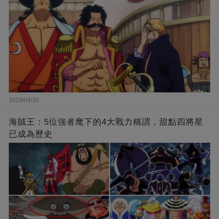
2024/04/30
海賊王：5位強者麾下的4大戰力稱謂，甜點四將星
已成為歷史