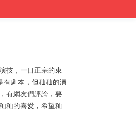
演技，一口正宗的東
不是有劇本，但秈秈的演
，有網友們評論，要
秈秈的喜愛，希望秈