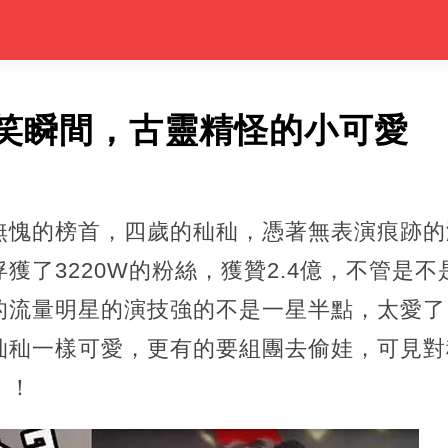
笑瞬間，古靈精怪的小可愛
無愧的榜首，四歲的秈秈，憑著無表演痕跡的
獲了3220W的粉絲，獲贊2.4億，不管是
的流量明星的演技強的不是一星半點，太愛了
秈秈一樣可愛，更有的要組團去偷娃，可見對
！！