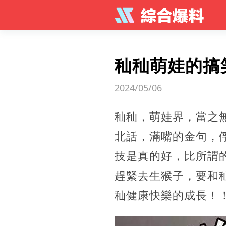
秈秈萌娃的搞
2024/05/06
秈秈，萌娃界，當之
北話，滿嘴的金句，俘
技是真的好，比所謂
趕緊去生猴子，要和
秈健康快樂的成長！