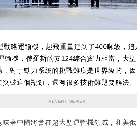
型戰略運輸機，起飛重量達到了400噸級，
運輸機，俄羅斯的安124綜合實力相當，大
驗，對于動力系統的挑戰難度是世界級的，因
要突破這個瓶頸，還有很多技術難題要解決。
ADVERTISEMENT
意味著中國將會在超大型運輸機領域，和美俄
。