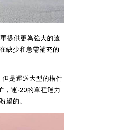
空軍提供更為強大的遠
在缺少和急需補充的
，但是運送大型的構件
，運-20的單程運力
盼望的。