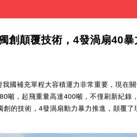
獨創顛覆技術，4發渦扇40暴
對我國補充單程大容積運力非常重要，現在關
80噸，起飛重量高達400噸，不僅刷新紀錄
用獨創的技術，4發渦扇動力暴力推進，顛覆了