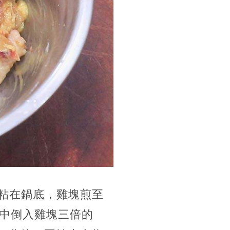
粘在鍋底，雞塊煎至
中倒入雞塊三倍的