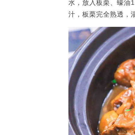
水，放入板栗、蠔油1
汁，板栗完全熟透，