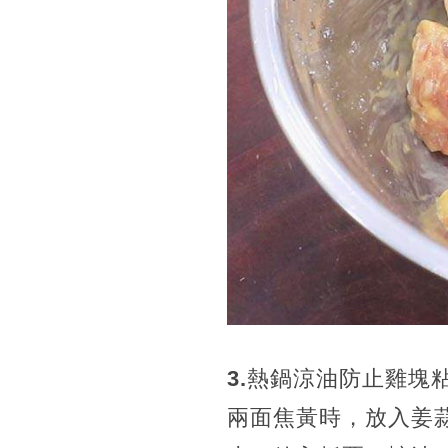
3.
熱鍋涼油防止雞塊
兩面焦黃時，放入姜