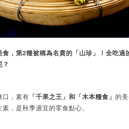
美食，第2種被稱為名貴的「山珍」！全吃過
呢？
爽口，素有
「千果之王」和「木本糧食」
的美
生素，是秋季適宜的零食點心。