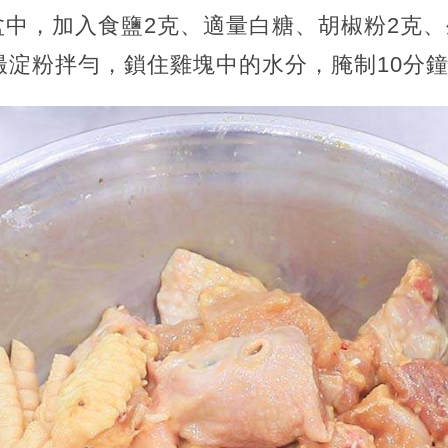
中，加入食鹽2克、適量白糖、胡椒粉2克、
撮淀粉拌勻，鎖住雞塊中的水分，腌制10分