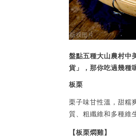
盤點五種大山農村中
貨」，那你吃過幾種
板栗
栗子味甘性溫，甜糯
質、粗纖維和多種維
【板栗燜雞】