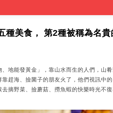
五種美食， 第2種被稱為名
物、地能發黃金」，靠山水而生的人們，山肴
群靠趕海、撿菌子的朋友火了，他們視訊中的
候去摘野菜、撿蘑菇、撈魚蝦的快樂時光不復