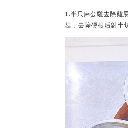
1.
半只麻公雞去除雞屁
菇，去除硬根后對半