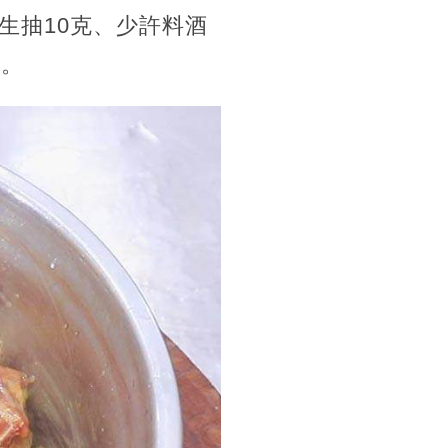
生抽10克、少許料酒
鐘。