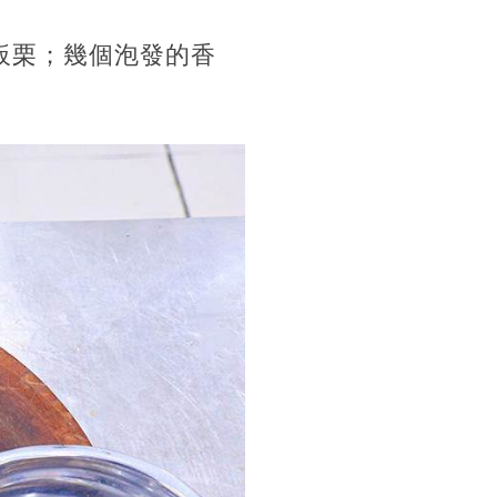
板栗；幾個泡發的香