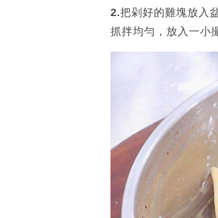
2.
把剁好的雞塊放入盆
抓拌均勻，放入一小