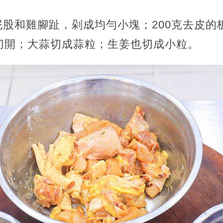
股和雞腳趾，剁成均勻小塊；200克去皮的
切開；大蒜切成蒜粒；生姜也切成小粒。