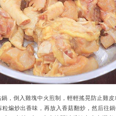
粘鍋，倒入雞塊中火煎制，輕輕搖晃防止雞皮
蒜粒煸炒出香味，再放入香菇翻炒，然后往鍋