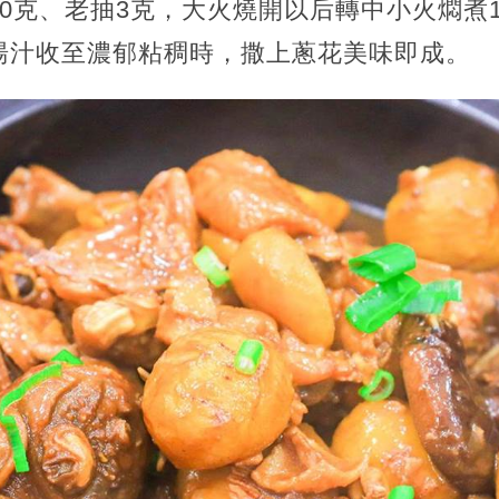
0克、老抽3克，大火燒開以后轉中小火燜煮
湯汁收至濃郁粘稠時，撒上蔥花美味即成。