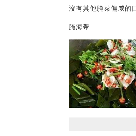
沒有其他腌菜偏咸的
腌海帶