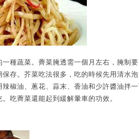
的一種蔬菜。薺菜腌透需一個月左右，腌制要
期保存。芥菜吃法很多，吃的時候先用清水泡
用辣椒油、蔥花、蒜末、香油和少許醬油拌一
吃。吃薺菜還能起到緩解暈車的功效。