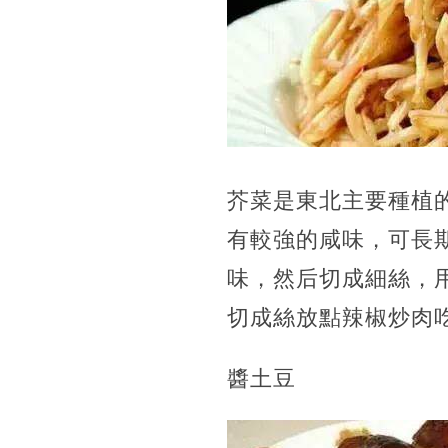
芥菜是東北主要種植
有較強的咸味，可長
味，然后切成細絲，
切成絲放點辣椒炒肉
醬土豆