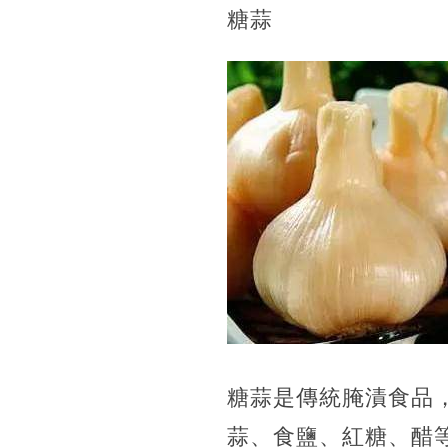
糖蒜
糖蒜是傳統腌漬食品
蒜、食鹽、紅糖、醋