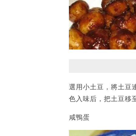
選用小土豆，將土豆
色入味后，把土豆移
咸鴨蛋