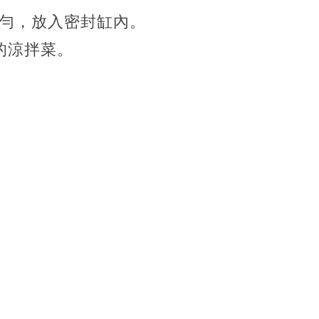
勻，放入密封缸內。
的涼拌菜。