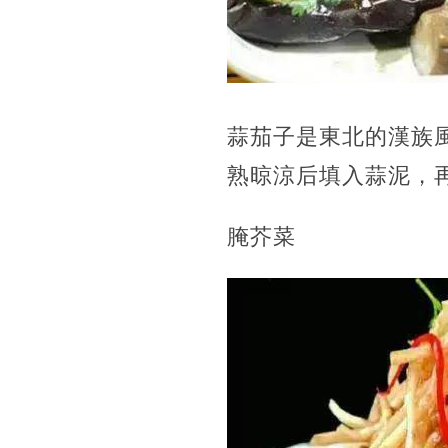
蒜茄子是東北的漢族
熟晾涼后填入蒜泥，
腌芥菜