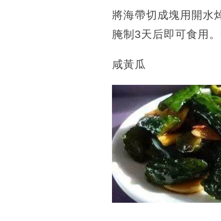
將海帶切成塊用開水
腌制3天后即可食用
咸黃瓜