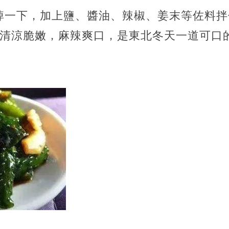
焯一下，加上鹽、醬油、辣椒、姜末等佐料拌
。清涼脆嫩，麻辣爽口，是東北冬天一道可口