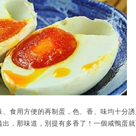
殊、食用方便的再制蛋，色、香、味均十分誘
溢出，那味道，別提有多香了！一個咸鴨蛋就