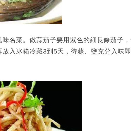
風味名菜。做蒜茄子要用紫色的細長條茄子，
再放入冰箱冷藏3到5天，待蒜、鹽充分入味