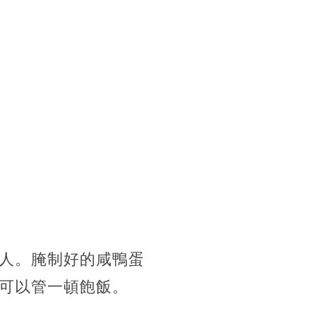
人。腌制好的咸鴨蛋
可以管一頓飽飯。