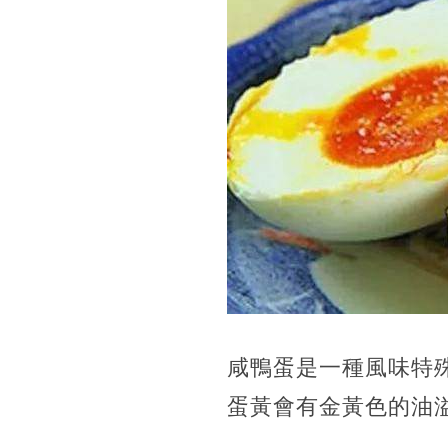
咸鴨蛋是一種風味特
蛋黃會有金黃色的油