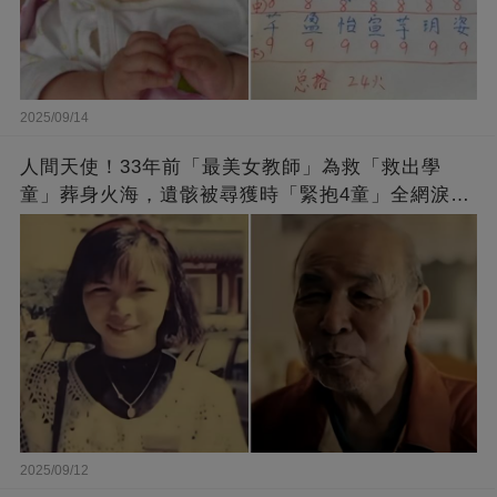
2025/09/14
人間天使！33年前「最美女教師」為救「救出學
童」葬身火海，遺骸被尋獲時「緊抱4童」全網淚
崩：真正的英雄不該被遺忘
2025/09/12