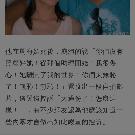
他在周海媚死後，崩潰的說「你們沒有
照顧好她！從那個助理開始！我很傷
心！她離開了我的世界！你們太無恥
了！無恥！無恥！」還發出一段自拍影
片，邊哭邊控訴「太過份了！怎麼這
樣！」，有不少網友認為他應該知道一
些內幕才會做出如此嚴重的控訴。