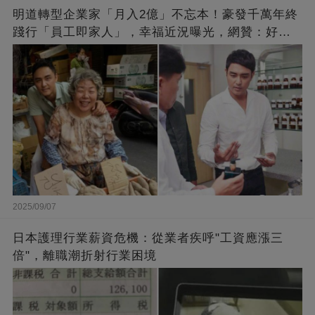
明道轉型企業家「月入2億」不忘本！豪發千萬年終
踐行「員工即家人」，幸福近況曝光，網贊：好老
闆的福報
2025/09/07
日本護理行業薪資危機：從業者疾呼"工資應漲三
倍"，離職潮折射行業困境