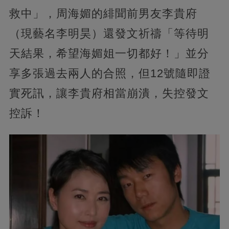
救中」，周海媚的緋聞前男友李貴府
（現藝名李明昊）還發文祈禱「等待明
天結果，希望海媚姐一切都好！」並分
享多張過去兩人的合照，但12號隨即證
實死訊，讓李貴府相當崩潰，失控發文
控訴！