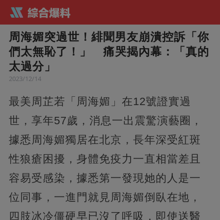
周海媚突過世！緋聞男友崩潰控訴「你
們太無恥了！」 痛哭揭內幕：「真的
太過分」
2023/12/14
最美周芷若「周海媚」在12號證實過
世，享年57歲，消息一出震驚演藝圈，
據悉周海媚獨居在北京，長年深受紅斑
性狼瘡困擾，身體免疫力一直相當差且
容易受感染，據悉第一發現她的人是一
位同事，一進門就見周海媚倒臥在地，
四肢冰冷僵硬早已沒了呼吸，即使送醫