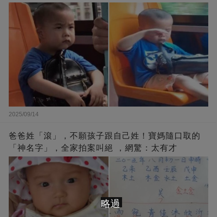
2025/09/14
爸爸姓「滾」，不願孩子跟自己姓！寶媽隨口取的
「神名字」，全家拍案叫絕 ，網驚：太有才
略過