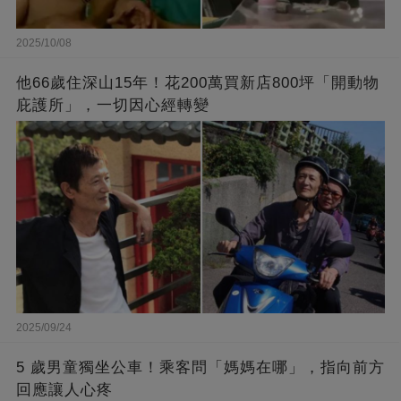
2025/10/08
他66歲住深山15年！花200萬買新店800坪「開動物
庇護所」，一切因心經轉變
2025/09/24
5 歲男童獨坐公車！乘客問「媽媽在哪」，指向前方
回應讓人心疼