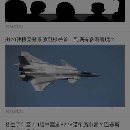
2024/05/21
殲20戰機榮登最強戰機榜首，到底有多厲害呢？
2024/05/21
發生了什麼！4艘中國造F22P護衛艦趴窩？巴基斯