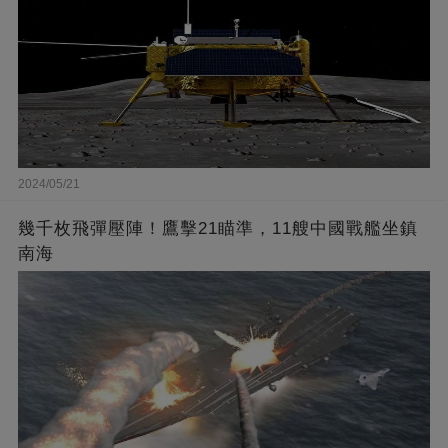
2024/05/21
幾千枚飛彈壓陣！鷹擊21瞄準，11艘中國戰艦坐鎮
南海