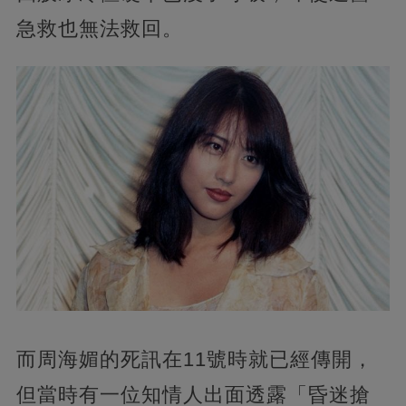
急救也無法救回。
而周海媚的死訊在11號時就已經傳開，
但當時有一位知情人出面透露「昏迷搶