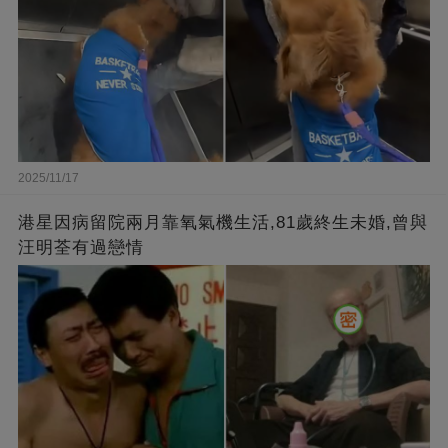
2025/11/17
港星因病留院兩月靠氧氣機生活,81歲終生未婚,曾與
汪明荃有過戀情