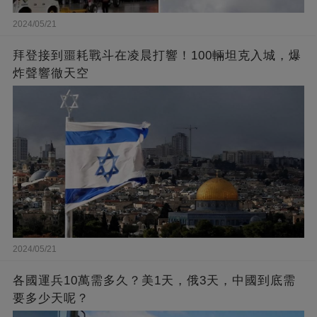
2024/05/21
拜登接到噩耗戰斗在凌晨打響！100輛坦克入城，爆
炸聲響徹天空
2024/05/21
各國運兵10萬需多久？美1天，俄3天，中國到底需
要多少天呢？