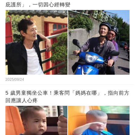
庇護所」，一切因心經轉變
2025/09/24
5 歲男童獨坐公車！乘客問「媽媽在哪」，指向前方
回應讓人心疼