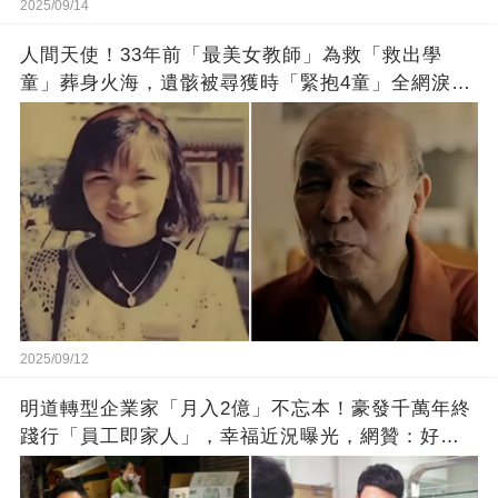
2025/09/14
人間天使！33年前「最美女教師」為救「救出學
童」葬身火海，遺骸被尋獲時「緊抱4童」全網淚
崩：真正的英雄不該被遺忘
2025/09/12
明道轉型企業家「月入2億」不忘本！豪發千萬年終
踐行「員工即家人」，幸福近況曝光，網贊：好老
闆的福報