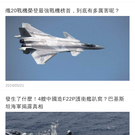
殲20戰機榮登最強戰機榜首，到底有多厲害呢？
2024/05/21
發生了什麼！4艘中國造F22P護衛艦趴窩？巴基斯
坦海軍揭露真相