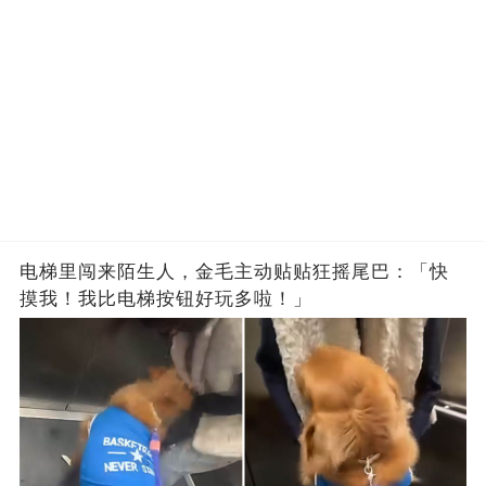
电梯里闯来陌生人，金毛主动贴贴狂摇尾巴：「快
摸我！我比电梯按钮好玩多啦！」