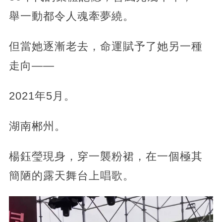
舉一動都令人魂牽夢繞。
但當她逐漸老去，命運賦予了她另一種
走向——
2021年5月。
湖南郴州。
楊鈺瑩現身，穿一襲粉裙，在一個極其
簡陋的露天舞台上唱歌。