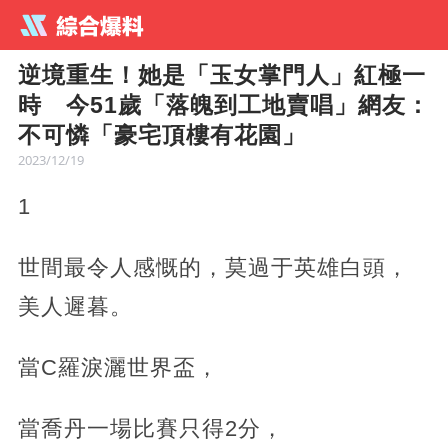
逆境重生！她是「玉女掌門人」紅極一
時 今51歲「落魄到工地賣唱」網友：
不可憐「豪宅頂樓有花園」
2023/12/19
1
世間最令人感慨的，莫過于英雄白頭，
美人遲暮。
當C羅淚灑世界盃，
當喬丹一場比賽只得2分，