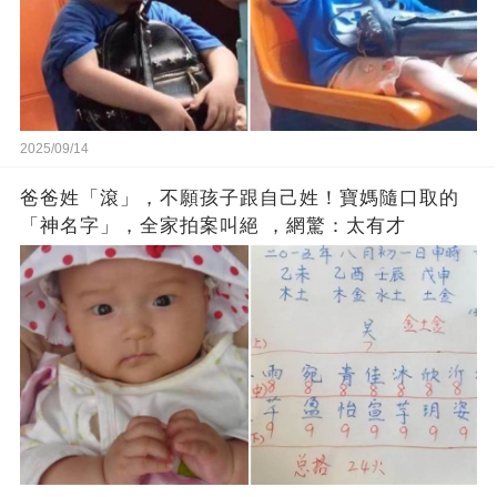
2025/09/14
爸爸姓「滾」，不願孩子跟自己姓！寶媽隨口取的
「神名字」，全家拍案叫絕 ，網驚：太有才