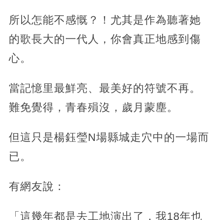
所以怎能不感慨？！尤其是作為聽著她
的歌長大的一代人，你會真正地感到傷
心。
當記憶里最鮮亮、最美好的符號不再。
難免覺得，青春殞沒，歲月蒙塵。
但這只是楊鈺瑩N場縣城走穴中的一場而
已。
有網友說：
「這幾年都是去工地演出了，我18年也