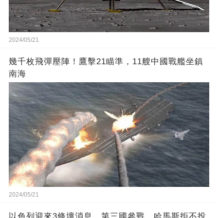
2024/05/21
幾千枚飛彈壓陣！鷹擊21瞄準，11艘中國戰艦坐鎮
南海
2024/05/21
以色列迎來3條壞消息，第三國參戰，哈馬斯拒不投