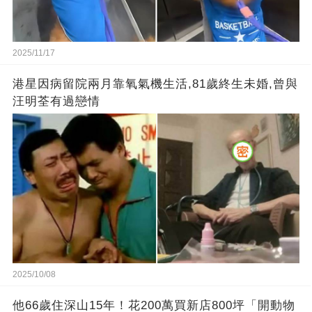
2025/11/17
港星因病留院兩月靠氧氣機生活,81歲終生未婚,曾與
汪明荃有過戀情
2025/10/08
他66歲住深山15年！花200萬買新店800坪「開動物