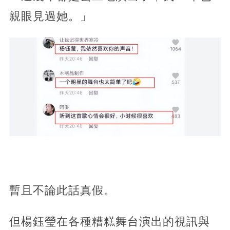
親眼見過她。」
暫且不論此話真假。
但楊鈺瑩在各種糟糕舞台演出的視訊與