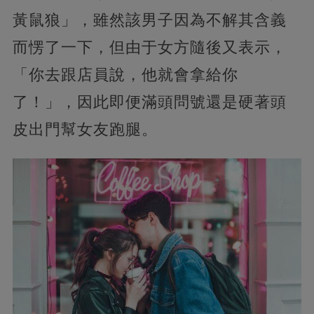
黃鼠狼」，雖然該男子因為不解其含義
而愣了一下，但由于女方隨後又表示，
「你去跟店員說，他就會拿給你
了！」，因此即便滿頭問號還是硬著頭
皮出門幫女友跑腿。