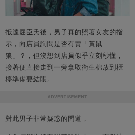
抵達屈臣氏後，男子真的照著女友的指
示，向店員詢問是否有賣「黃鼠
狼」？，但沒想到店員似乎立刻秒懂，
接著便直接走到一旁拿取衛生棉放到櫃
檯準備要結賬。
ADVERTISEMENT
對此男子非常疑惑的問道，