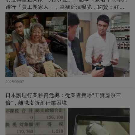
踐行「員工即家人」，幸福近況曝光，網贊：好老
闆的福報
2025/09/07
日本護理行業薪資危機：從業者疾呼"工資應漲三
倍"，離職潮折射行業困境