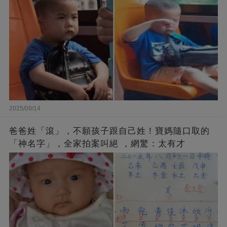
2025/09/14
爸爸姓「滾」，不願孩子跟自己姓！寶媽隨口取的
「神名字」，全家拍案叫絕 ，網驚：太有才