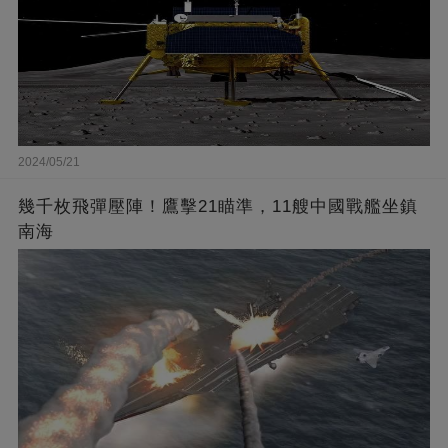
2024/05/21
幾千枚飛彈壓陣！鷹擊21瞄準，11艘中國戰艦坐鎮
南海