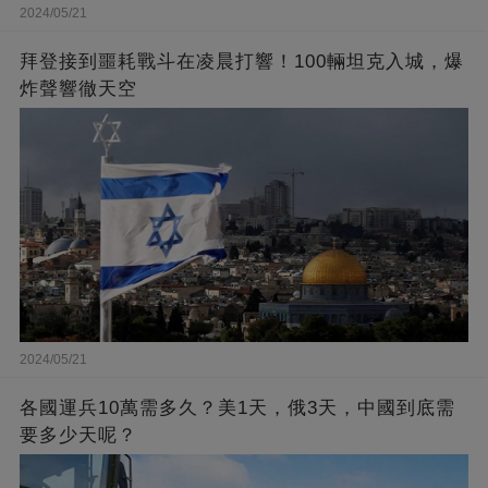
2024/05/21
拜登接到噩耗戰斗在凌晨打響！100輛坦克入城，爆
炸聲響徹天空
2024/05/21
各國運兵10萬需多久？美1天，俄3天，中國到底需
要多少天呢？