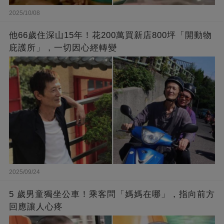
2025/10/08
他66歲住深山15年！花200萬買新店800坪「開動物
庇護所」，一切因心經轉變
2025/09/24
5 歲男童獨坐公車！乘客問「媽媽在哪」，指向前方
回應讓人心疼