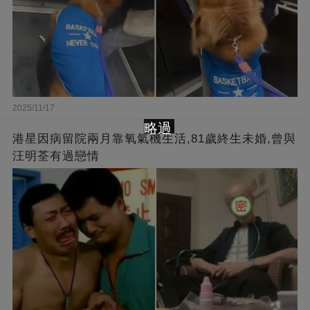
2025/11/17
略過
港星因病留院兩月靠氧氣機生活,81歲終生未婚,曾與
汪明荃有過戀情