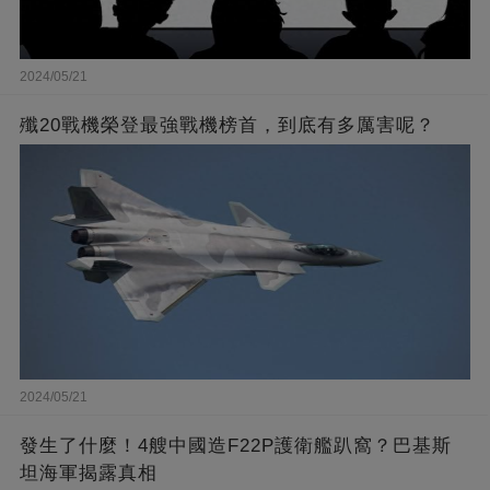
2024/05/21
殲20戰機榮登最強戰機榜首，到底有多厲害呢？
2024/05/21
發生了什麼！4艘中國造F22P護衛艦趴窩？巴基斯
坦海軍揭露真相