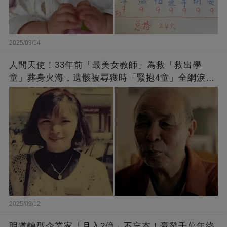
2025/09/14
人間天使！33年前「最美女教師」為救「救出學
童」葬身火海，遺骸被尋獲時「緊抱4童」全網淚
崩：真正的英雄不該被遺忘
2025/09/12
明道轉型企業家「月入2億」不忘本！豪發千萬年終