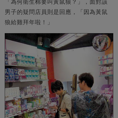
「為何衛生棉要叫黃鼠狼？」，面對該
男子的疑問店員則是回應，「因為黃鼠
狼給雞拜年啦！」