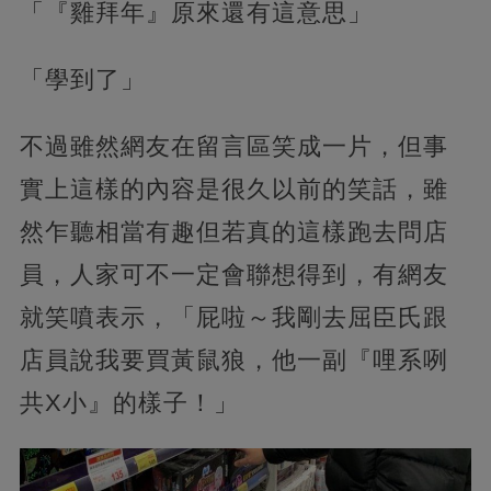
「『雞拜年』原來還有這意思」
「學到了」
不過雖然網友在留言區笑成一片，但事
實上這樣的內容是很久以前的笑話，雖
然乍聽相當有趣但若真的這樣跑去問店
員，人家可不一定會聯想得到，有網友
就笑噴表示，「屁啦～我剛去屈臣氏跟
店員說我要買黃鼠狼，他一副『哩系咧
共X小』的樣子！」