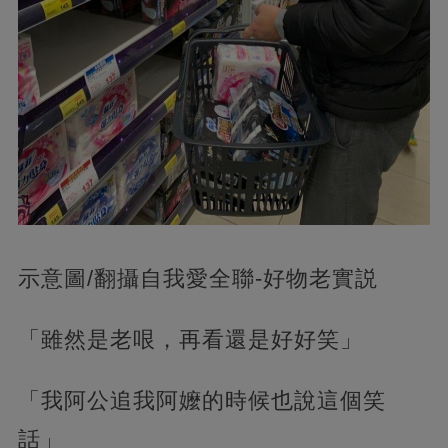
示意圖/翻攝自我愛全聯-好物老實説
「雖然是老哏，再看還是好好笑」
「我阿公追我阿嬤的時候也說這個笑
話」