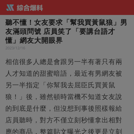
聽不懂！女友要求「幫我買黃鼠狼」男
友滿頭問號 店員笑了「要講台語才
懂」網友大開眼界
2023/12/16
相信很多人總是會跟另一半有著只有兩
人才知道的甜蜜暗語，最近有男網友被
另一半指定「你幫我去屈臣氏買黃鼠
狼！」後，雖然頓時當機不知道女友說
的到底是什麼，但沒想到事後照樣報給
店員聽時，對方不僅立刻秒懂拿出相對
應的商品，整篇貼文曝光之後更是立刻