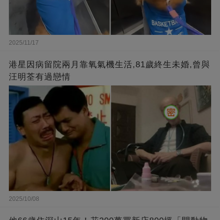
2025/11/17
港星因病留院兩月靠氧氣機生活,81歲終生未婚,曾與
汪明荃有過戀情
2025/10/08