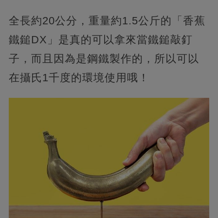
全長約20公分，重量約1.5公斤的「香蕉
鐵鎚DX」是真的可以拿來當鐵鎚敲釘
子，而且因為是鋼鐵製作的，所以可以
在攝氏1千度的環境使用哦！