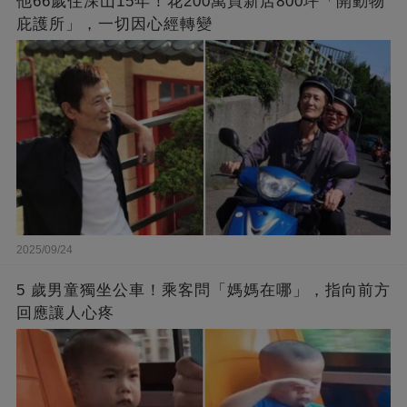
他66歲住深山15年！花200萬買新店800坪「開動物
庇護所」，一切因心經轉變
2025/09/24
5 歲男童獨坐公車！乘客問「媽媽在哪」，指向前方
回應讓人心疼