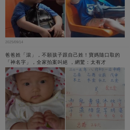
2025/09/14
爸爸姓「滾」，不願孩子跟自己姓！寶媽隨口取的
「神名字」，全家拍案叫絕 ，網驚：太有才