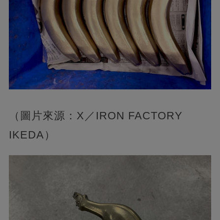
（圖片來源：X／IRON FACTORY
IKEDA）