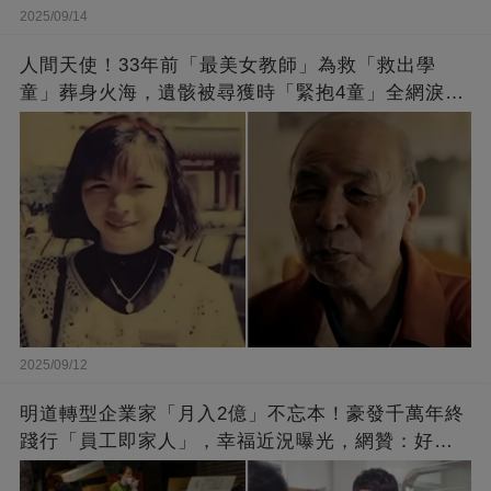
2025/09/14
人間天使！33年前「最美女教師」為救「救出學
童」葬身火海，遺骸被尋獲時「緊抱4童」全網淚
崩：真正的英雄不該被遺忘
2025/09/12
明道轉型企業家「月入2億」不忘本！豪發千萬年終
踐行「員工即家人」，幸福近況曝光，網贊：好老
闆的福報