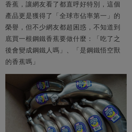
香蕉，讓網友看了都直呼好特別，這個
產品更是獲得了「全球市佔率第一」的
榮譽，但不少網友都超困惑，不知道到
底買一根鋼鐵香蕉要做什麼：「吃了之
後會變成鋼鐵人嗎」、「是鋼鐵悟空獸
的香蕉嗎」