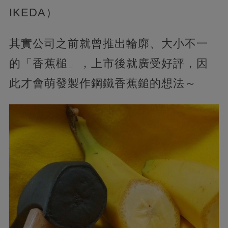
IKEDA）
其實公司之前就曾推出輪廓、大小不一
的「香蕉槌」，上市後就廣受好評，因
此才會萌發製作鋼鐵香蕉鎚的想法～