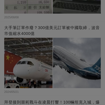
2025/08/08
大手筆訂單作廢？300億美元訂單被中國取締，波音
市值縮水4000億
2024/05/21
拜登接到噩耗戰斗在凌晨打響！100輛坦克入城，爆