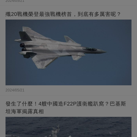
2024/05/21
殲20戰機榮登最強戰機榜首，到底有多厲害呢？
2024/05/21
發生了什麼！4艘中國造F22P護衛艦趴窩？巴基斯
坦海軍揭露真相