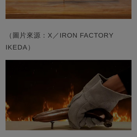
（圖片來源：X／IRON FACTORY
IKEDA）