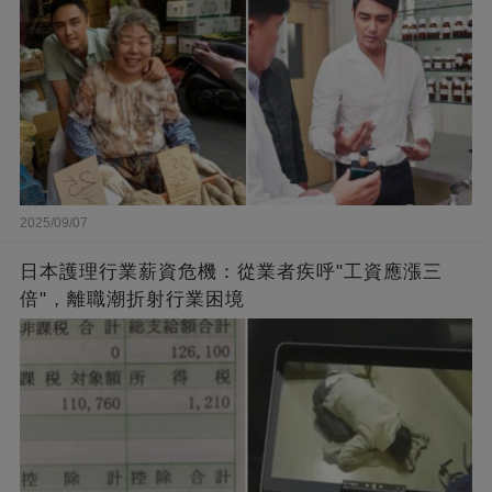
2025/09/07
日本護理行業薪資危機：從業者疾呼"工資應漲三
倍"，離職潮折射行業困境