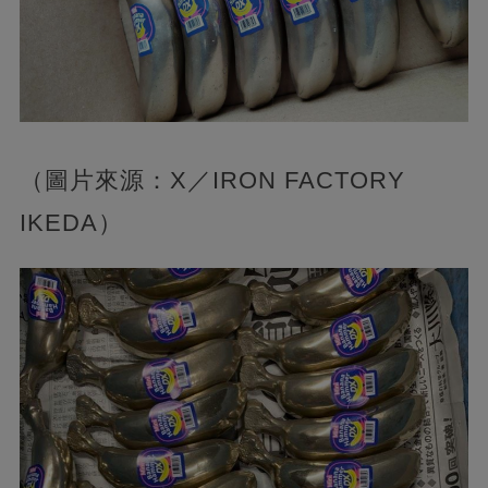
（圖片來源：X／IRON FACTORY
IKEDA）