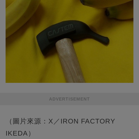
ADVERTISEMENT
（圖片來源：X／IRON FACTORY
IKEDA）