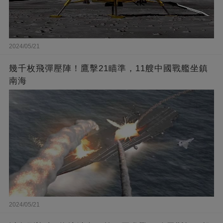
2024/05/21
幾千枚飛彈壓陣！鷹擊21瞄準，11艘中國戰艦坐鎮
南海
2024/05/21