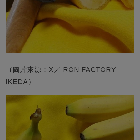
（圖片來源：X／IRON FACTORY
IKEDA）