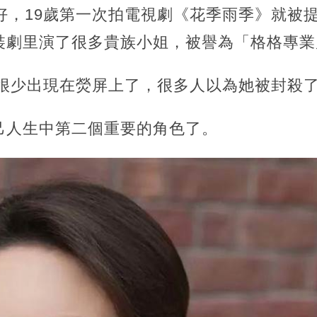
好，19歲第一次拍電視劇《花季雨季》就被
裝劇里演了很多貴族小姐，被譽為「格格專業
就很少出現在熒屏上了，很多人以為她被封殺
己人生中第二個重要的角色了。