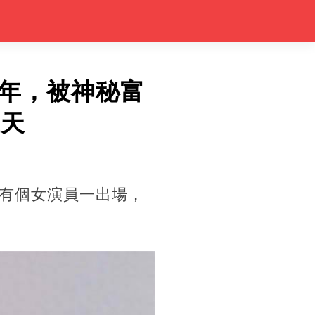
年，被神秘富
上天
有個女演員一出場，