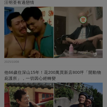
汪明荃有過戀情
2025/10/08
他66歲住深山15年！花200萬買新店800坪「開動物
庇護所」，一切因心經轉變