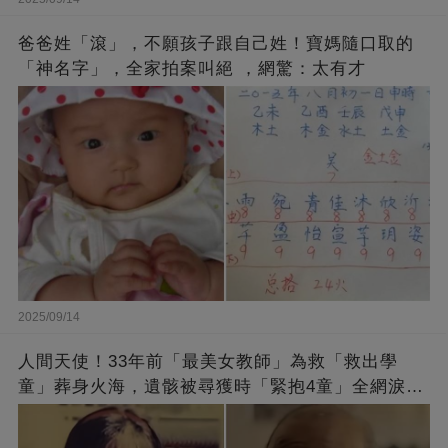
爸爸姓「滾」，不願孩子跟自己姓！寶媽隨口取的
「神名字」，全家拍案叫絕 ，網驚：太有才
2025/09/14
人間天使！33年前「最美女教師」為救「救出學
童」葬身火海，遺骸被尋獲時「緊抱4童」全網淚
崩：真正的英雄不該被遺忘