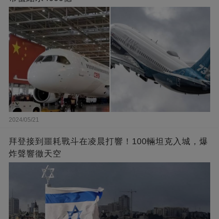
2024/05/21
拜登接到噩耗戰斗在凌晨打響！100輛坦克入城，爆
炸聲響徹天空