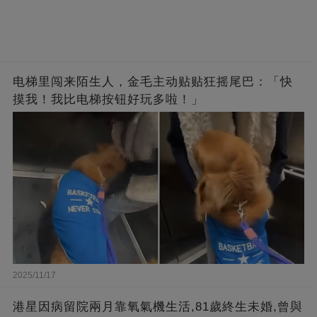
电梯里闯来陌生人，金毛主动贴贴狂摇尾巴：「快
摸我！我比电梯按钮好玩多啦！」
2025/11/17
港星因病留院兩月靠氧氣機生活,81歲終生未婚,曾與