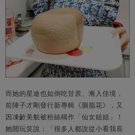
而她的星途也如倒吃甘蔗、漸入佳境，
前陣子才剛發行新專輯《胭脂花》，又
因凍齡美貌被粉絲稱作「仙女姐姐」！
她開玩笑說：「很多人都說從小看我長