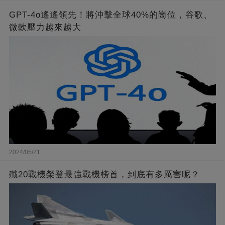
GPT-4o遙遙領先！將沖擊全球40%的崗位，谷歌、
微軟壓力越來越大
2024/05/21
殲20戰機榮登最強戰機榜首，到底有多厲害呢？