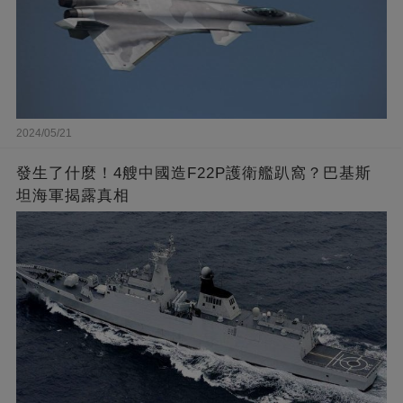
2024/05/21
發生了什麼！4艘中國造F22P護衛艦趴窩？巴基斯
坦海軍揭露真相