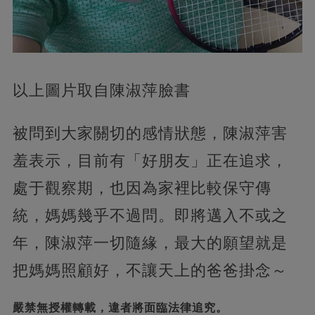
以上圖片取自陳淑萍臉書
被問到大家關切的感情狀態，陳淑萍害
羞表示，目前有「好朋友」正在追求，
處于觀察期，也因為家裡比較保守傳
統，媽媽幾乎不過問。即將邁入不或之
年，陳淑萍一切隨緣，最大的願望就是
把媽媽照顧好，不讓天上的爸爸掛念～
嚴禁無授權轉載，違者將面臨法律追究。