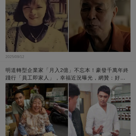
2025/09/12
明道轉型企業家「月入2億」不忘本！豪發千萬年終
踐行「員工即家人」，幸福近況曝光，網贊：好老
闆的福報