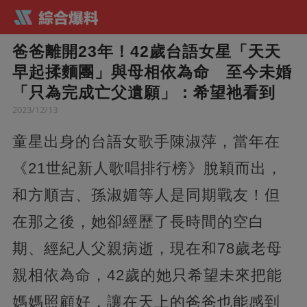
爸爸離開23年！42歲台語女星「天天
早起揉麵團」與母相依為命 至今未婚
「只為完成亡父遺願」：希望祂看到
2023/12/13
童星出身的台語女歌手陳淑萍，當年在
《21世紀新人歌唱排行榜》脫穎而出，
和方順吉、孫淑媚等人是同期戰友！但
在那之後，她卻經歷了長時間的空白
期、經紀人父親病逝，現在和78歲老母
親相依為命，42歲的她只希望未來把能
媽媽照顧好，讓在天上的爸爸也能感到