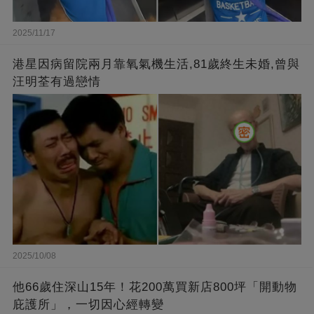
2025/11/17
港星因病留院兩月靠氧氣機生活,81歲終生未婚,曾與
汪明荃有過戀情
2025/10/08
他66歲住深山15年！花200萬買新店800坪「開動物
庇護所」，一切因心經轉變