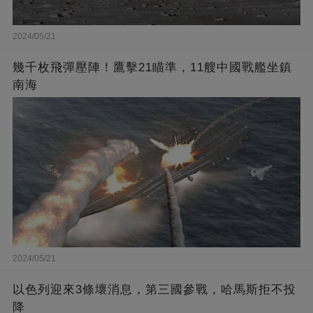
2024/05/21
幾千枚飛彈壓陣！鷹擊21瞄準，11艘中國戰艦坐鎮
南海
2024/05/21
以色列迎來3條壞消息，第三國參戰，哈馬斯拒不投
降