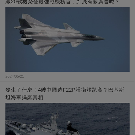
殲20戰機榮登最強戰機榜首，到底有多厲害呢？
2024/05/21
發生了什麼！4艘中國造F22P護衛艦趴窩？巴基斯
坦海軍揭露真相