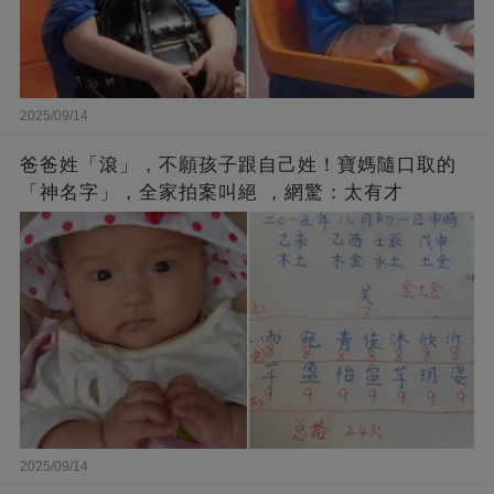
2025/09/14
爸爸姓「滾」，不願孩子跟自己姓！寶媽隨口取的
「神名字」，全家拍案叫絕 ，網驚：太有才
2025/09/14