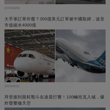
2025/08/08
大手筆訂單作廢？300億美元訂單被中國取締，波音
市值縮水4000億
2024/05/21
拜登接到噩耗戰斗在凌晨打響！100輛坦克入城，爆
炸聲響徹天空