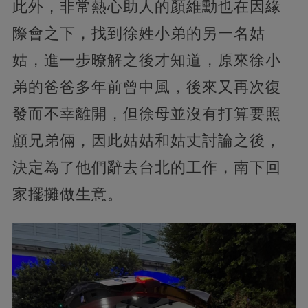
此外，非常熱心助人的顏維勳也在因緣
際會之下，找到徐姓小弟的另一名姑
姑，進一步暸解之後才知道，原來徐小
弟的爸爸多年前曾中風，後來又再次復
發而不幸離開，但徐母並沒有打算要照
顧兄弟倆，因此姑姑和姑丈討論之後，
決定為了他們辭去台北的工作，南下回
家擺攤做生意。