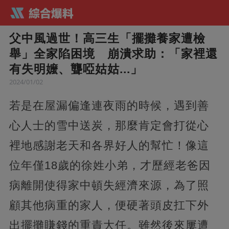
父中風過世！高三生「擺攤養家遭檢
舉」全家陷困境 崩潰求助：「家裡還
有失明嬤、聾啞姑姑...」
2024/01/02
若是在屋漏偏逢連夜雨的時候，遇到善
心人士的雪中送炭，那麼肯定會打從心
裡地感謝老天和各界好人的幫忙！像這
位年僅18歲的徐姓小弟，才歷經老爸因
病離開使得家中頓失經濟來源，為了照
顧其他病重的家人，便硬著頭皮扛下外
出擺攤賺錢的重責大任。雖然後來屢遭