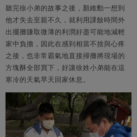
聽完徐小弟的故事之後，顏維勳一想到
他才失去至親不久，就利用課餘時間外
出擺攤賺取微薄的利潤好盡可能地減輕
家中負擔，因此在感到相當不捨與心疼
之後，也非常霸氣地直接掃攤將現場的
方塊酥全部買下，好讓徐姓小弟能在這
寒冷的天氣早天回家休息。