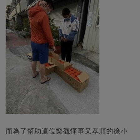
而為了幫助這位樂觀懂事又孝順的徐小