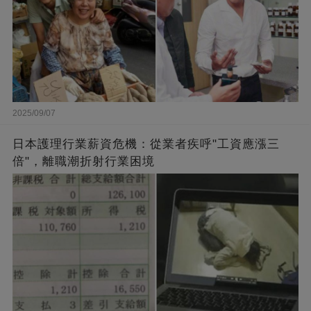
2025/09/07
日本護理行業薪資危機：從業者疾呼"工資應漲三
倍"，離職潮折射行業困境