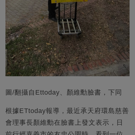
圖/翻攝自Ettoday、顏維勳臉書，下同
根據ETtoday報導，最近承天府環島慈善
會理事長顏維勳在臉書上發文表示，日
前行經嘉義市的友忠公園時，看到一位