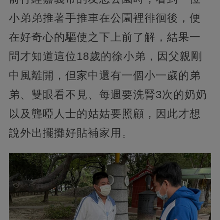
小弟弟推著手推車在公園裡徘徊後，便
在好奇心的驅使之下上前了解，結果一
問才知道這位18歲的徐小弟，因父親剛
中風離開，但家中還有一個小一歲的弟
弟、雙眼看不見、每週要洗腎3次的奶奶
以及聾啞人士的姑姑要照顧，因此才想
說外出擺攤好貼補家用。