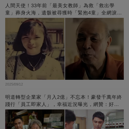
人間天使！33年前「最美女教師」為救「救出學
童」葬身火海，遺骸被尋獲時「緊抱4童」全網淚
崩：真正的英雄不該被遺忘
2025/09/12
明道轉型企業家「月入2億」不忘本！豪發千萬年終
踐行「員工即家人」，幸福近況曝光，網贊：好老
闆的福報