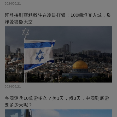
2024/05/21
拜登接到噩耗戰斗在凌晨打響！100輛坦克入城，爆
炸聲響徹天空
2024/05/21
各國運兵10萬需多久？美1天，俄3天，中國到底需
要多少天呢？