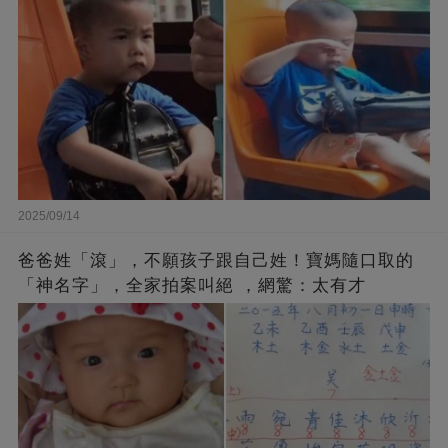
2025/09/14
爸爸姓「滾」，不願孩子跟自己姓！寶媽隨口取的
「神名字」，全家拍案叫絕 ，網驚：太有才