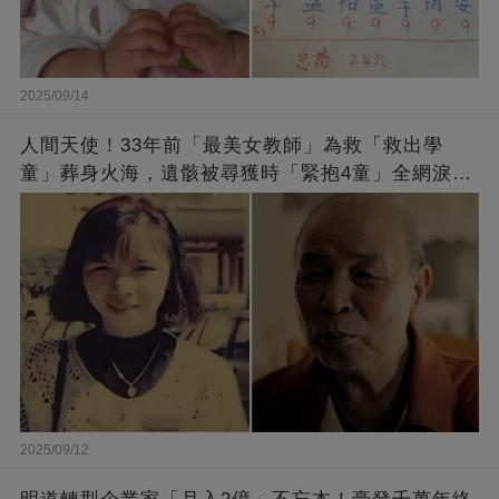
2025/09/14
人間天使！33年前「最美女教師」為救「救出學
童」葬身火海，遺骸被尋獲時「緊抱4童」全網淚
崩：真正的英雄不該被遺忘
2025/09/12