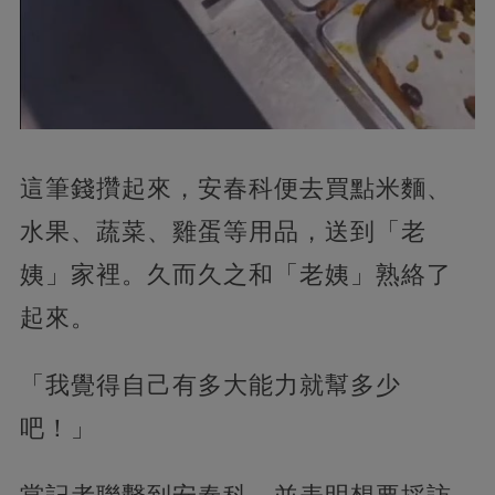
這筆錢攢起來，安春科便去買點米麵、
水果、蔬菜、雞蛋等用品，送到「老
姨」家裡。久而久之和「老姨」熟絡了
起來。
「我覺得自己有多大能力就幫多少
吧！」