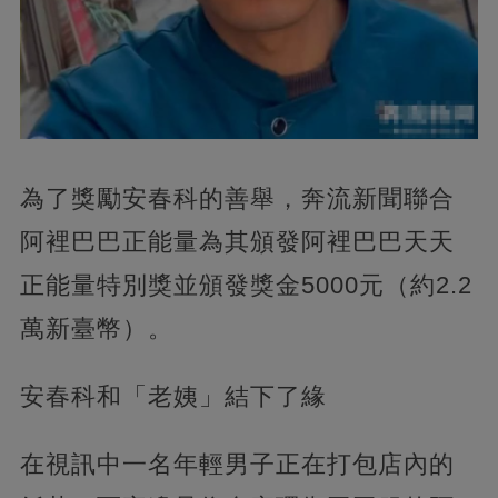
為了獎勵安春科的善舉，奔流新聞聯合
阿裡巴巴正能量為其頒發阿裡巴巴天天
正能量特別獎並頒發獎金5000元（約2.2
萬新臺幣）。
安春科和「老姨」結下了緣
在視訊中一名年輕男子正在打包店內的