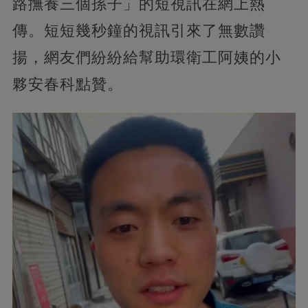
路撫養三個孫子」的短視訊在網上熱
傳。短短幾秒鐘的視訊引來了無數讚
揚，網友們紛紛給幫助環衛工阿姨的小
夥安春科點贊。