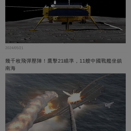
2024/05/21
幾千枚飛彈壓陣！鷹擊21瞄準，11艘中國戰艦坐鎮
南海