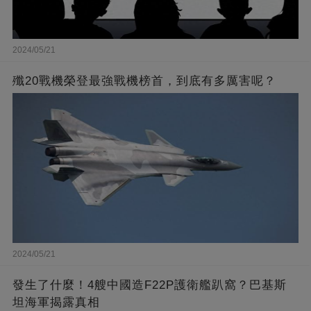
2024/05/21
殲20戰機榮登最強戰機榜首，到底有多厲害呢？
2024/05/21
發生了什麼！4艘中國造F22P護衛艦趴窩？巴基斯
坦海軍揭露真相