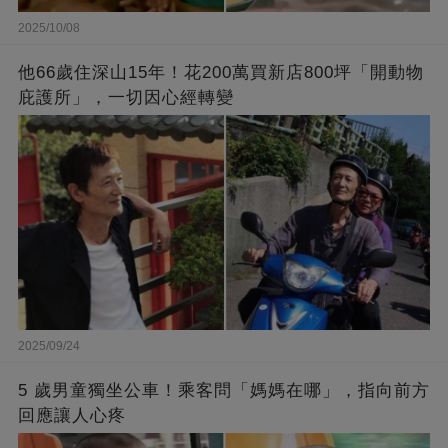
2025/10/08
他66歲住深山15年！花200萬買新店800坪「開動物
庇護所」，一切因心經轉變
2025/09/24
5 歲男童獨坐公車！乘客問「媽媽在哪」，指向前方
回應讓人心疼