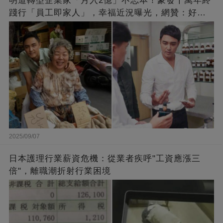
明道轉型企業家「月入2億」不忘本！豪發千萬年終
踐行「員工即家人」，幸福近況曝光，網贊：好老
闆的福報
2025/09/07
日本護理行業薪資危機：從業者疾呼"工資應漲三
倍"，離職潮折射行業困境