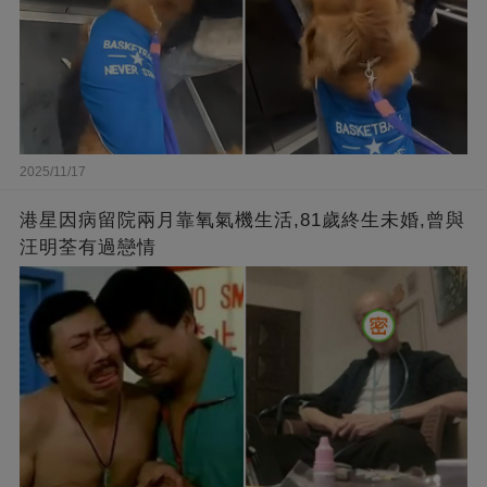
2025/11/17
港星因病留院兩月靠氧氣機生活,81歲終生未婚,曾與
汪明荃有過戀情