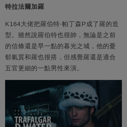
特拉法爾加羅
K164大佬把羅伯特·帕丁森P成了羅的造
型。雖然說羅伯特也很帥，無論是之前
的信條還是早一點的暮光之城，他的憂
郁氣質和羅也很搭，但感覺羅還是適合
五官更細的一點男性來演。