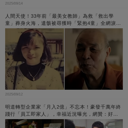
2025/09/14
人間天使！33年前「最美女教師」為救「救出學
童」葬身火海，遺骸被尋獲時「緊抱4童」全網淚
崩：真正的英雄不該被遺忘
2025/09/12
明道轉型企業家「月入2億」不忘本！豪發千萬年終
踐行「員工即家人」，幸福近況曝光，網贊：好老
闆的福報