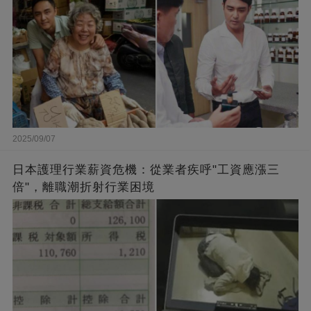
2025/09/07
日本護理行業薪資危機：從業者疾呼"工資應漲三
倍"，離職潮折射行業困境