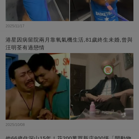
2025/11/17
港星因病留院兩月靠氧氣機生活,81歲終生未婚,曾與
汪明荃有過戀情
2025/10/08
他66歲住深山15年！花200萬買新店800坪「開動物