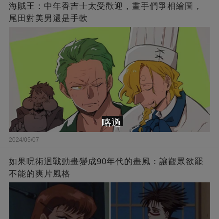
海賊王：中年香吉士太受歡迎，畫手們爭相繪圖，
尾田對美男還是手軟
略過
2024/05/07
如果呪術迴戰動畫變成90年代的畫風：讓觀眾欲罷
不能的爽片風格