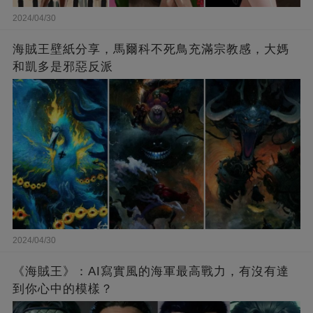
2024/04/30
海賊王壁紙分享，馬爾科不死鳥充滿宗教感，大媽
和凱多是邪惡反派
2024/04/30
《海賊王》：AI寫實風的海軍最高戰力，有沒有達
到你心中的模樣？