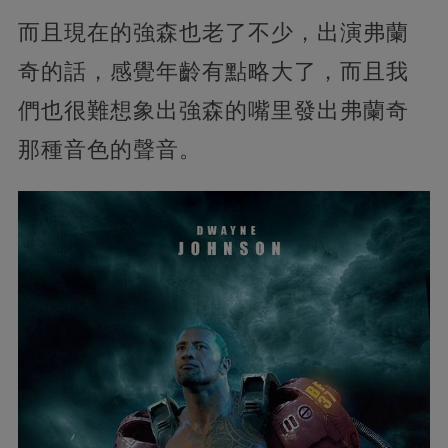
而且現在的強森也老了不少，出演弗蘭
奇的話，感覺年齡有點略大了，而且我
們也很難想象出強森的嘴里發出弗蘭奇
那種音色的聲音。