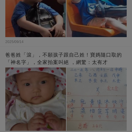
2025/09/14
爸爸姓「滾」，不願孩子跟自己姓！寶媽隨口取的
「神名字」，全家拍案叫絕 ，網驚：太有才