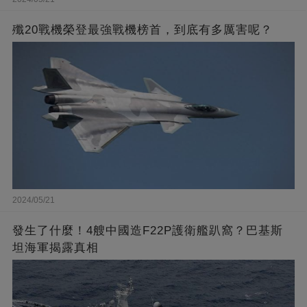
殲20戰機榮登最強戰機榜首，到底有多厲害呢？
2024/05/21
發生了什麼！4艘中國造F22P護衛艦趴窩？巴基斯
坦海軍揭露真相