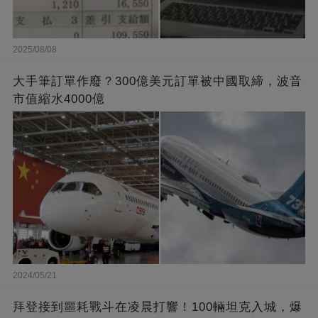
2025/08/08
大手筆訂單作廢？300億美元訂單被中國取締，波音
市值縮水4000億
2024/05/21
拜登接到噩耗戰斗在凌晨打響！100輛坦克入城，爆