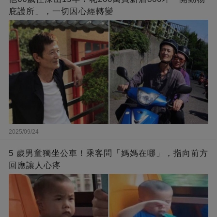
庇護所」，一切因心經轉變
2025/09/24
5 歲男童獨坐公車！乘客問「媽媽在哪」，指向前方
回應讓人心疼