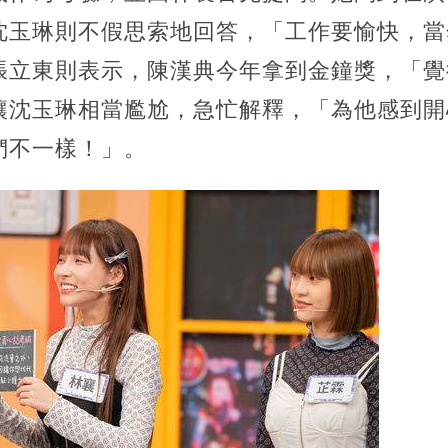
沈玉琳則不假思索地回答，「工作要愉快，當
張立東則表示，陳漢典今年拿到金鐘獎，「覺
讓沈玉琳相當尷尬，急忙解釋，「為他感到開
們不一樣！」。