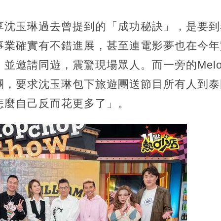
享沈玉琳過去曾提到的「成功秘訣」，是要到
事業確實有不錯進展，甚至連電影夢也在今年
並邀請同遊，震驚現場眾人。而一旁的Melo
團，要求沈玉琳包下旅遊團送節目所有人到泰
怎麼自己反而花更多了」。