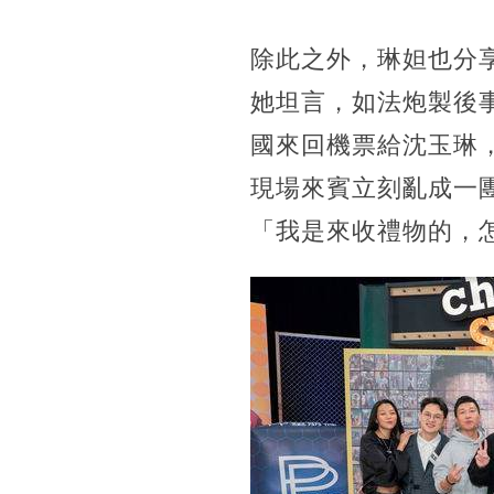
除此之外，琳妲也分
她坦言，如法炮製後
國來回機票給沈玉琳，
現場來賓立刻亂成一
「我是來收禮物的，