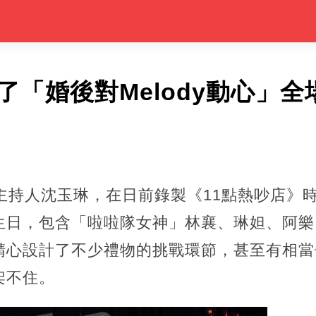
了「婚後對Melody動心」
主持人沈玉琳，在日前錄製《11點熱吵店》
生日，包含「啦啦隊女神」林襄、琳妲、阿樂
精心設計了不少禮物的挑戰環節，甚至有相當
架不住。