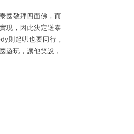
泰國敬拜四面佛，而
實現，因此決定送泰
dy則起哄也要同行，
國遊玩，讓他笑說，