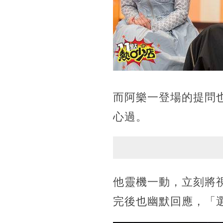
而阿樂一登場的提問
心過。
他靈機一動，立刻將視
完後也幽默回應，「