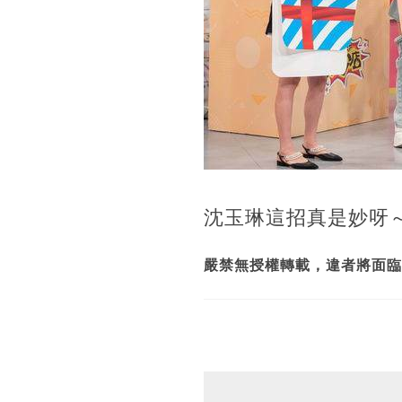
沈玉琳這招真是妙呀
嚴禁無授權轉載，違者將面臨