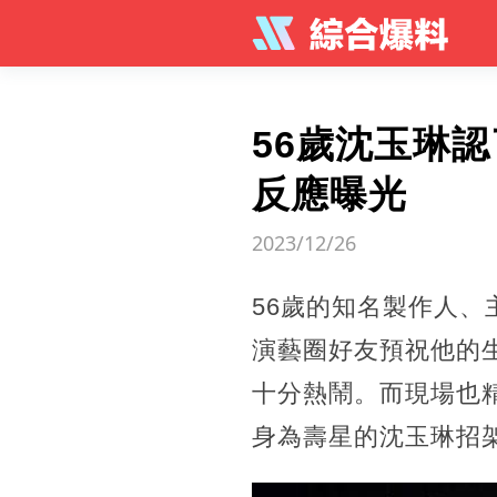
56歲沈玉琳認
反應曝光
2023/12/26
56歲的知名製作人、
演藝圈好友預祝他的
十分熱鬧。而現場也
身為壽星的沈玉琳招