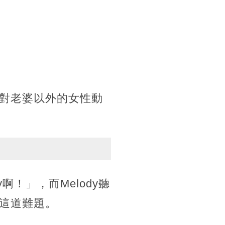
對老婆以外的女性動
！」，而Melody聽
這道難題。