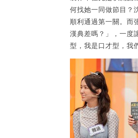
何找她一同做節目？
順利通過第一關。而
漢典差嗎？」，一度
型，我是口才型，我