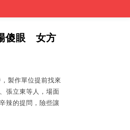
全場傻眼 女方
時，製作單位提前找來
、張立東等人，場面
辛辣的提問，險些讓