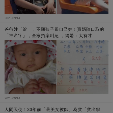
2025/09/14
爸爸姓「滾」，不願孩子跟自己姓！寶媽隨口取的
「神名字」，全家拍案叫絕 ，網驚：太有才
2025/09/14
人間天使！33年前「最美女教師」為救「救出學