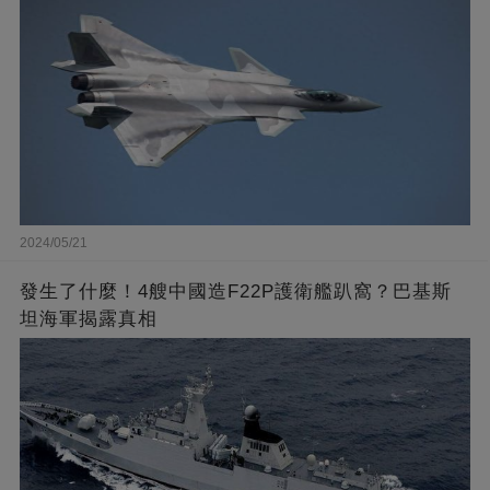
2024/05/21
發生了什麼！4艘中國造F22P護衛艦趴窩？巴基斯
坦海軍揭露真相