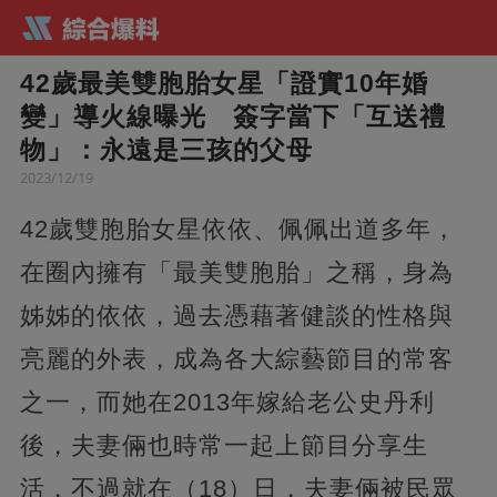
42歲最美雙胞胎女星「證實10年婚
變」導火線曝光 簽字當下「互送禮
物」：永遠是三孩的父母
2023/12/19
42歲雙胞胎女星依依、佩佩出道多年，
在圈內擁有「最美雙胞胎」之稱，身為
姊姊的依依，過去憑藉著健談的性格與
亮麗的外表，成為各大綜藝節目的常客
之一，而她在2013年嫁給老公史丹利
後，夫妻倆也時常一起上節目分享生
活，不過就在（18）日，夫妻倆被民眾