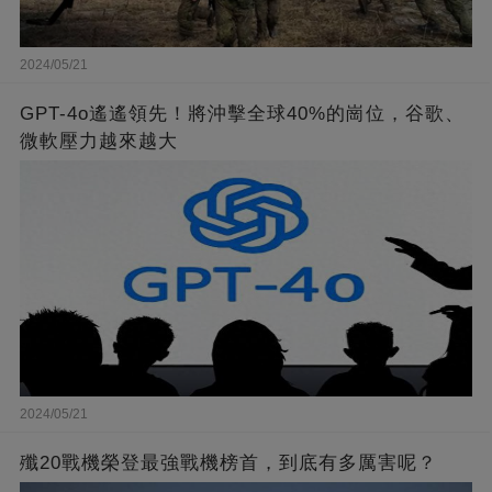
2024/05/21
GPT-4o遙遙領先！將沖擊全球40%的崗位，谷歌、
微軟壓力越來越大
2024/05/21
殲20戰機榮登最強戰機榜首，到底有多厲害呢？