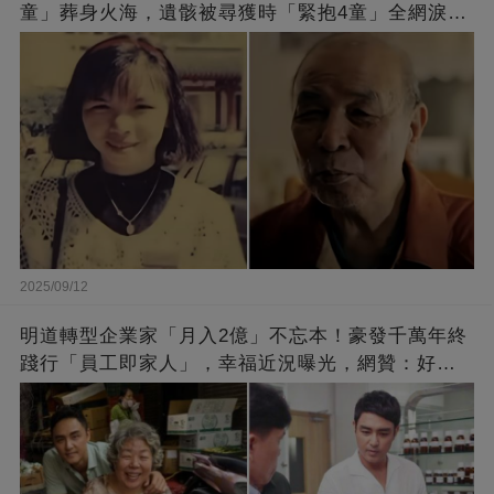
童」葬身火海，遺骸被尋獲時「緊抱4童」全網淚
崩：真正的英雄不該被遺忘
2025/09/12
明道轉型企業家「月入2億」不忘本！豪發千萬年終
踐行「員工即家人」，幸福近況曝光，網贊：好老
闆的福報