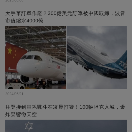
2025/08/08
大手筆訂單作廢？300億美元訂單被中國取締，波音
市值縮水4000億
2024/05/21
拜登接到噩耗戰斗在凌晨打響！100輛坦克入城，爆
炸聲響徹天空