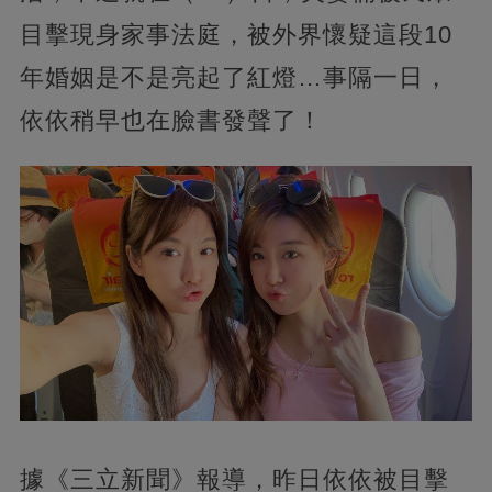
目擊現身家事法庭，被外界懷疑這段10
年婚姻是不是亮起了紅燈…事隔一日，
依依稍早也在臉書發聲了！
據《三立新聞》報導，昨日依依被目擊