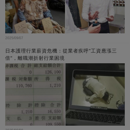
2025/09/07
日本護理行業薪資危機：從業者疾呼"工資應漲三
倍"，離職潮折射行業困境