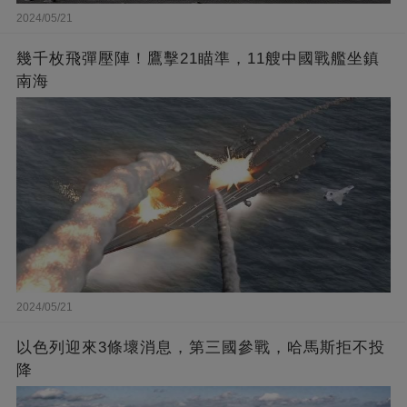
2024/05/21
幾千枚飛彈壓陣！鷹擊21瞄準，11艘中國戰艦坐鎮
南海
2024/05/21
以色列迎來3條壞消息，第三國參戰，哈馬斯拒不投
降