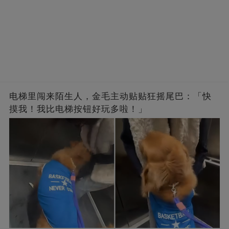
电梯里闯来陌生人，金毛主动贴贴狂摇尾巴：「快
摸我！我比电梯按钮好玩多啦！」