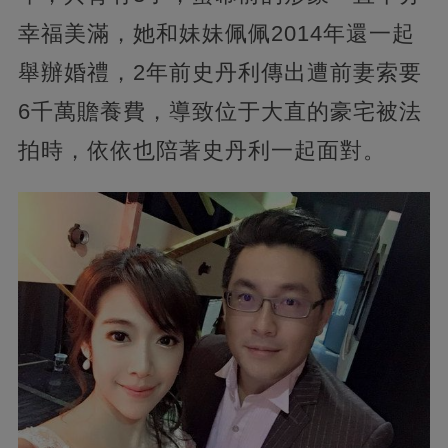
幸福美滿，她和妹妹佩佩2014年還一起
舉辦婚禮，2年前史丹利傳出遭前妻索要
6千萬贍養費，導致位于大直的豪宅被法
拍時，依依也陪著史丹利一起面對。