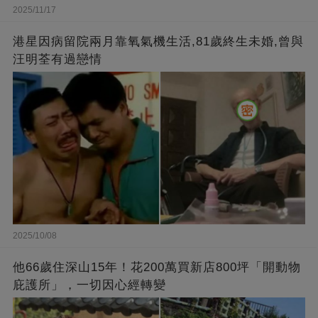
2025/11/17
港星因病留院兩月靠氧氣機生活,81歲終生未婚,曾與
汪明荃有過戀情
2025/10/08
他66歲住深山15年！花200萬買新店800坪「開動物
庇護所」，一切因心經轉變