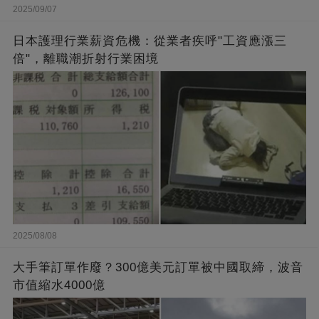
2025/09/07
日本護理行業薪資危機：從業者疾呼"工資應漲三
倍"，離職潮折射行業困境
2025/08/08
大手筆訂單作廢？300億美元訂單被中國取締，波音
市值縮水4000億