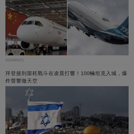
2024/05/21
拜登接到噩耗戰斗在凌晨打響！100輛坦克入城，爆
炸聲響徹天空