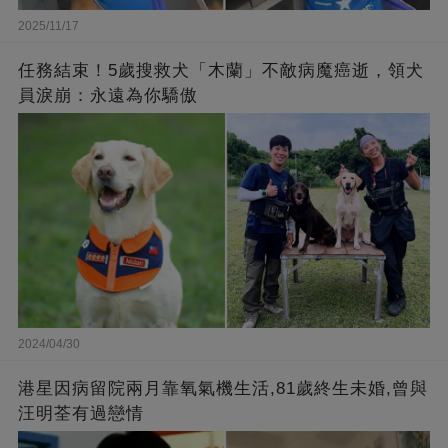
2025/11/17
任務結束！5歲搜救犬「木蘭」不敵病魔癌逝，領犬
員淚崩：永遠為你驕傲
2024/04/30
港星因病留院兩月靠氧氣機生活,81歲終生未婚,曾與
汪明荃有過戀情