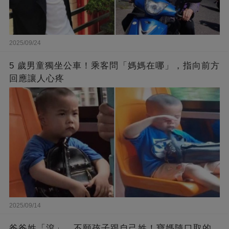
2025/09/24
5 歲男童獨坐公車！乘客問「媽媽在哪」，指向前方
回應讓人心疼
2025/09/14
爸爸姓「滾」，不願孩子跟自己姓！寶媽隨口取的