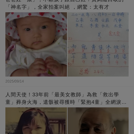
「神名字」，全家拍案叫絕 ，網驚：太有才
2025/09/14
人間天使！33年前「最美女教師」為救「救出學
童」葬身火海，遺骸被尋獲時「緊抱4童」全網淚
崩：真正的英雄不該被遺忘