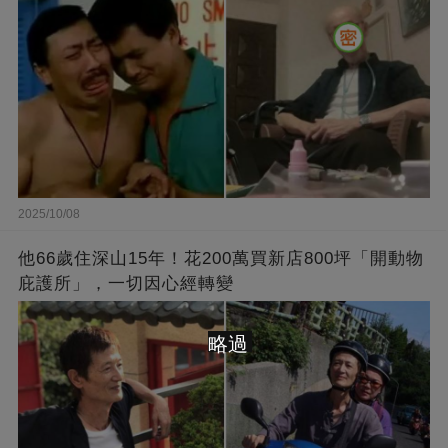
2025/10/08
他66歲住深山15年！花200萬買新店800坪「開動物
庇護所」，一切因心經轉變
略過