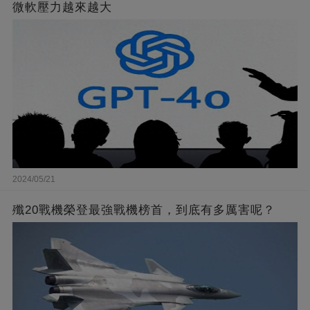
微軟壓力越來越大
2024/05/21
殲20戰機榮登最強戰機榜首，到底有多厲害呢？