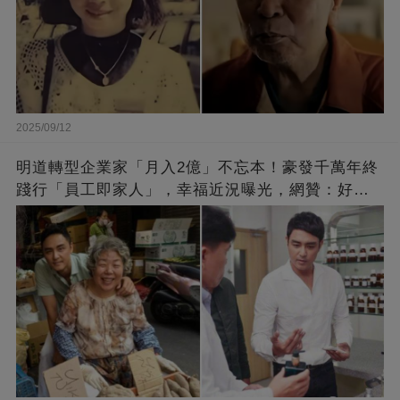
2025/09/12
明道轉型企業家「月入2億」不忘本！豪發千萬年終
踐行「員工即家人」，幸福近況曝光，網贊：好老
闆的福報