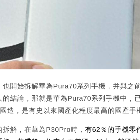
也開始拆解華為Pura70系列手機，并與之
的結論，那就是華為Pura70系列手機中，
中國造，是有史以來國產化程度最高的國產手
拆解，在華為P30Pro時，
有62％的手機零