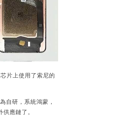
MOS芯片上使用了索尼的
華為自研，系統鴻蒙，
外供應鏈了。