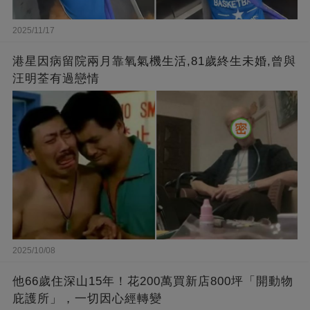
2025/11/17
港星因病留院兩月靠氧氣機生活,81歲終生未婚,曾與
汪明荃有過戀情
2025/10/08
他66歲住深山15年！花200萬買新店800坪「開動物
庇護所」，一切因心經轉變