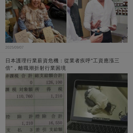
2025/09/07
日本護理行業薪資危機：從業者疾呼"工資應漲三
倍"，離職潮折射行業困境