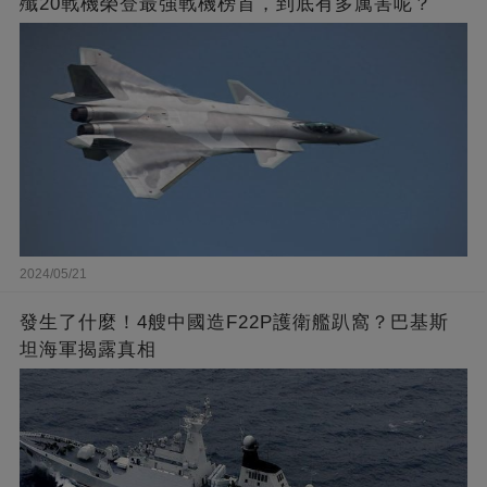
殲20戰機榮登最強戰機榜首，到底有多厲害呢？
2024/05/21
發生了什麼！4艘中國造F22P護衛艦趴窩？巴基斯
坦海軍揭露真相