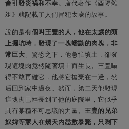
會引發災禍和不幸。
唐代著作《酉陽雜
俎》就記載了人們冒犯太歲的故事。
說的是
有個叫王豐的人，他在太歲的頭
上掘坑時，發現了一塊蠕動的肉塊，非
常巨大。
驚恐之下，他急忙填土，卻發
現這塊肉竟然隨著填土而生長。王豐嚇
得不敢再碰它，他將它拋棄在一邊，然
后回到家中過夜。然而，第二天他發現
這塊肉已經長到了他的庭院里，它似乎
具有某種不可思議的力量。
王豐的兄弟
奴婢等家人在幾天內悉數暴斃，只剩下