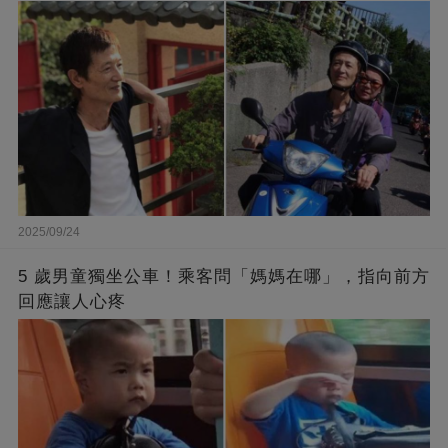
2025/09/24
5 歲男童獨坐公車！乘客問「媽媽在哪」，指向前方
回應讓人心疼