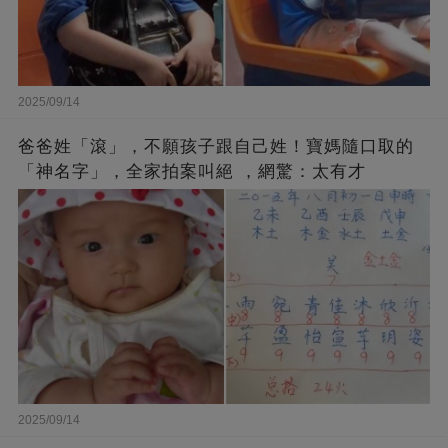
2025/09/14
爸爸姓「滾」，不願孩子跟自己姓！寶媽隨口取的
「神名字」，全家拍案叫絕 ，網驚：太有才
2025/09/14