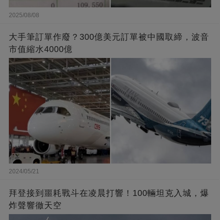
2025/08/08
大手筆訂單作廢？300億美元訂單被中國取締，波音
市值縮水4000億
2024/05/21
拜登接到噩耗戰斗在凌晨打響！100輛坦克入城，爆
炸聲響徹天空