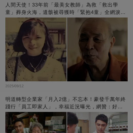
人間天使！33年前「最美女教師」為救「救出學
童」葬身火海，遺骸被尋獲時「緊抱4童」全網淚
崩：真正的英雄不該被遺忘
2025/09/12
明道轉型企業家「月入2億」不忘本！豪發千萬年終
踐行「員工即家人」，幸福近況曝光，網贊：好老
闆的福報