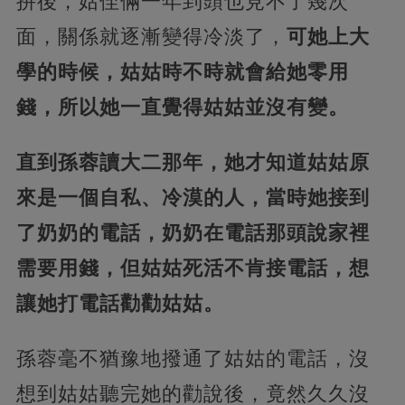
拚後，姑侄倆一年到頭也見不了幾次
面，關係就逐漸變得冷淡了，
可她上大
學的時候，姑姑時不時就會給她零用
錢，所以她一直覺得姑姑並沒有變。
直到孫蓉讀大二那年，她才知道姑姑原
來是一個自私、冷漠的人，當時她接到
了奶奶的電話，奶奶在電話那頭說家裡
需要用錢，但姑姑死活不肯接電話，想
讓她打電話勸勸姑姑。
孫蓉毫不猶豫地撥通了姑姑的電話，沒
想到姑姑聽完她的勸說後，竟然久久沒