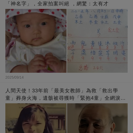
「神名字」，全家拍案叫絕 ，網驚：太有才
2025/09/14
人間天使！33年前「最美女教師」為救「救出學
童」葬身火海，遺骸被尋獲時「緊抱4童」全網淚
崩：真正的英雄不該被遺忘