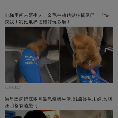
电梯里闯来陌生人，金毛主动贴贴狂摇尾巴：「快
摸我！我比电梯按钮好玩多啦！」
2025/11/17
港星因病留院兩月靠氧氣機生活,81歲終生未婚,曾與
汪明荃有過戀情