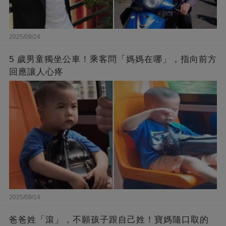
2025/09/24
5 歲男童獨坐公車！乘客問「媽媽在哪」，指向前方
回應讓人心疼
2025/09/14
爸爸姓「滾」，不願孩子跟自己姓！寶媽隨口取的