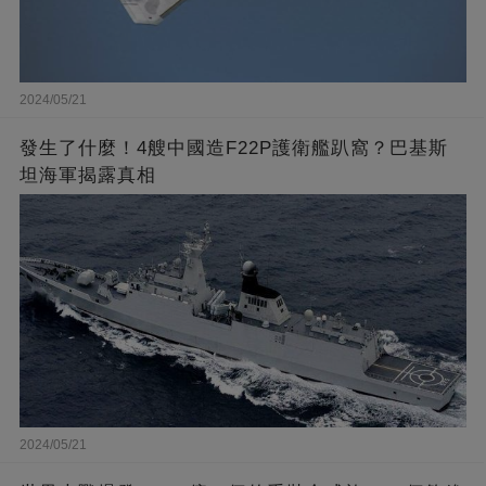
2024/05/21
發生了什麼！4艘中國造F22P護衛艦趴窩？巴基斯
坦海軍揭露真相
2024/05/21