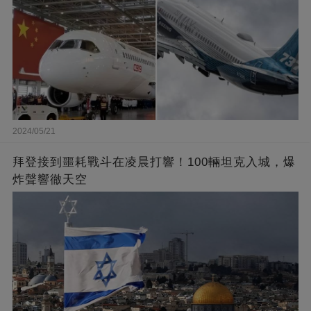
2024/05/21
拜登接到噩耗戰斗在凌晨打響！100輛坦克入城，爆
炸聲響徹天空