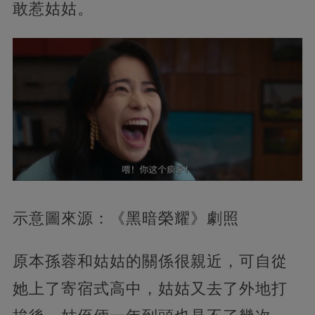
敢惹姑姑。
示意圖來源：《黑暗榮耀》劇照
原本孫蓉和姑姑的關係很親近，可自從
她上了寄宿式高中，姑姑又去了外地打