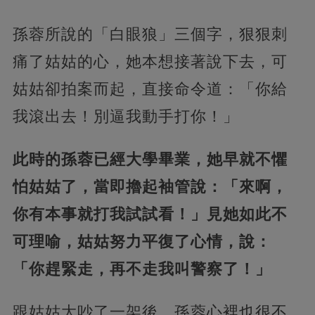
孫蓉所說的「白眼狼」三個字，狠狠刺
痛了姑姑的心，她本想接著說下去，可
姑姑卻拍案而起，直接命令道：「你給
我滾出去！別逼我動手打你！」
此時的孫蓉已經大學畢業，她早就不懼
怕姑姑了，當即擼起袖管說：「來啊，
你有本事就打我試試看！」見她如此不
可理喻，姑姑努力平復了心情，說：
「你趕緊走，再不走我叫警察了！」
跟姑姑大吵了一架後，孫蓉心裡也很不