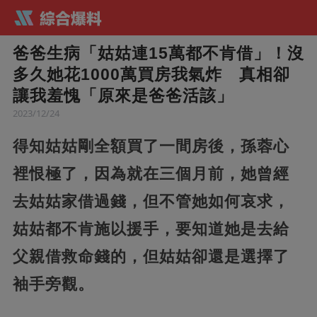
爸爸生病「姑姑連15萬都不肯借」！沒
多久她花1000萬買房我氣炸 真相卻
讓我羞愧「原來是爸爸活該」
2023/12/24
得知姑姑剛全額買了一間房後，孫蓉心
裡恨極了，因為就在三個月前，她曾經
去姑姑家借過錢，但不管她如何哀求，
姑姑都不肯施以援手，要知道她是去給
父親借救命錢的，但姑姑卻還是選擇了
袖手旁觀。