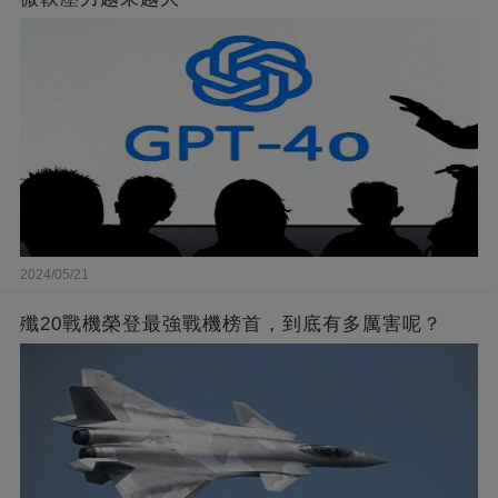
2024/05/21
殲20戰機榮登最強戰機榜首，到底有多厲害呢？