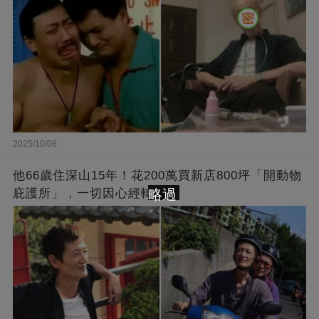
2025/10/08
他66歲住深山15年！花200萬買新店800坪「開動物
略過
庇護所」，一切因心經轉變