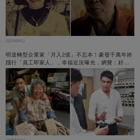
2025/09/12
明道轉型企業家「月入2億」不忘本！豪發千萬年終
踐行「員工即家人」，幸福近況曝光，網贊：好老
闆的福報