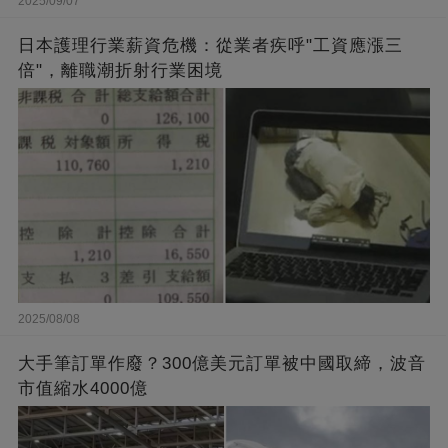
2025/09/07
日本護理行業薪資危機：從業者疾呼"工資應漲三
倍"，離職潮折射行業困境
2025/08/08
大手筆訂單作廢？300億美元訂單被中國取締，波音
市值縮水4000億