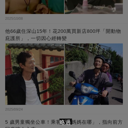
2025/10/08
他66歲住深山15年！花200萬買新店800坪「開動物
庇護所」，一切因心經轉變
2025/09/24
略過
5 歲男童獨坐公車！乘客問「媽媽在哪」，指向前方