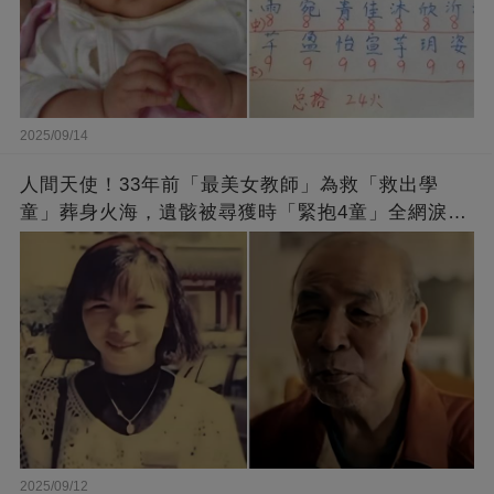
2025/09/14
人間天使！33年前「最美女教師」為救「救出學
童」葬身火海，遺骸被尋獲時「緊抱4童」全網淚
崩：真正的英雄不該被遺忘
2025/09/12