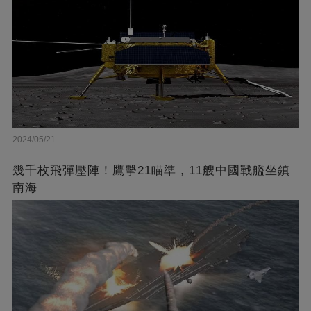
2024/05/21
幾千枚飛彈壓陣！鷹擊21瞄準，11艘中國戰艦坐鎮
南海