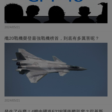
2024/05/21
殲20戰機榮登最強戰機榜首，到底有多厲害呢？
2024/05/21
發生了什麼！4艘中國造F22P護衛艦趴窩？巴基斯