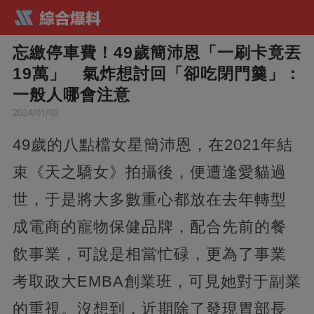
忘繳停車費！49歲簡沛恩「一刷卡竟丟
19萬」 氣炸想討回「卻吃閉門羹」：
一般人哪會注意
2024/01/02
49歲的八點檔女星簡沛恩，在2021年結
束《天之驕女》拍攝後，便遭逢愛貓過
世，于是將大多數重心都放在去年轉型
成電商的寵物保健品牌，配合先前的餐
飲事業，可說是相當忙碌，更為了事業
考取政大EMBA創業班，可見她對于副業
的重視。沒想到，近期除了發現胃部長