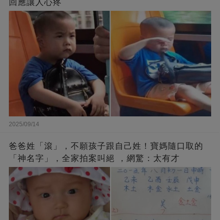
回應讓人心疼
2025/09/14
爸爸姓「滾」，不願孩子跟自己姓！寶媽隨口取的
「神名字」，全家拍案叫絕 ，網驚：太有才