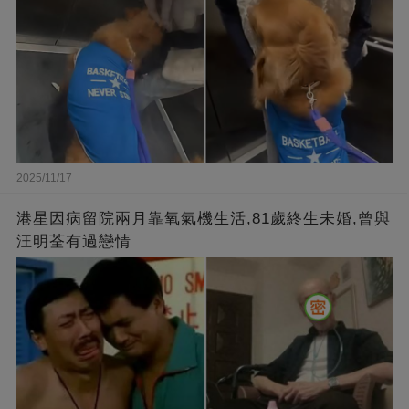
2025/11/17
港星因病留院兩月靠氧氣機生活,81歲終生未婚,曾與
汪明荃有過戀情