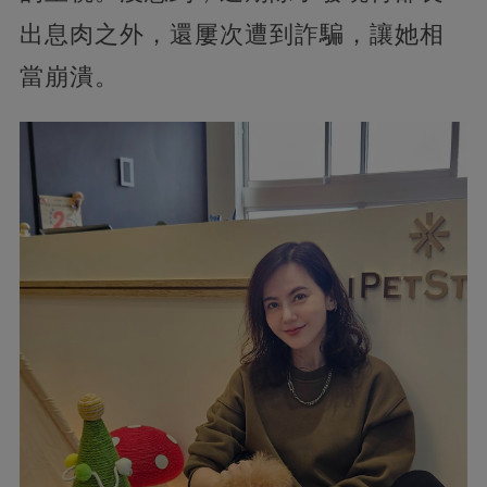
出息肉之外，還屢次遭到詐騙，讓她相
當崩潰。