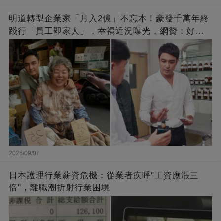
明道轉型企業家「月入2億」不忘本！豪發千萬年終
踐行「員工即家人」，幸福近況曝光，網贊：好老
闆的福報
2025/09/07
日本護理行業薪資危機：從業者疾呼"工資應漲三
倍"，離職潮折射行業困境