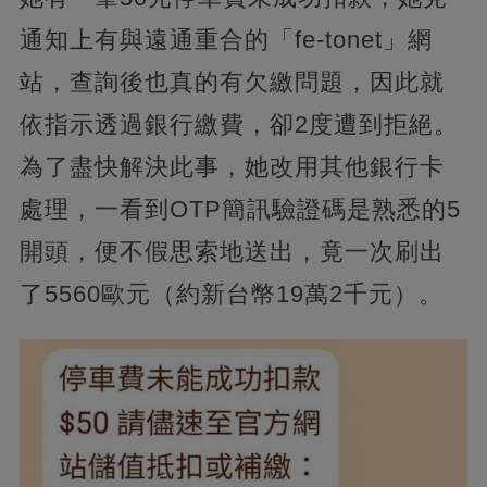
通知上有與遠通重合的「fe-tonet」網
站，查詢後也真的有欠繳問題，因此就
依指示透過銀行繳費，卻2度遭到拒絕。
為了盡快解決此事，她改用其他銀行卡
處理，一看到OTP簡訊驗證碼是熟悉的5
開頭，便不假思索地送出，竟一次刷出
了5560歐元（約新台幣19萬2千元）。