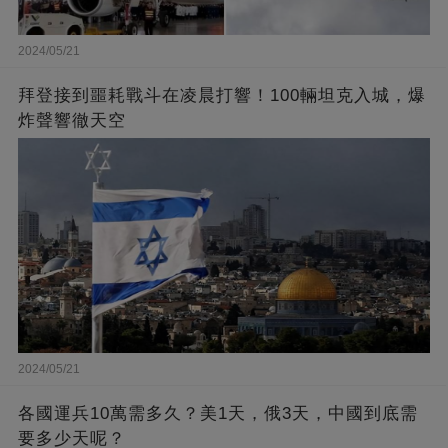
2024/05/21
拜登接到噩耗戰斗在凌晨打響！100輛坦克入城，爆
炸聲響徹天空
2024/05/21
各國運兵10萬需多久？美1天，俄3天，中國到底需
要多少天呢？