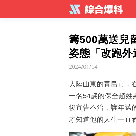
籌500萬送
姿態「改跑外
2024/01/04
大陸山東的青島市，
一名54歲的保全趙
後宣告不治，讓年邁
才知道他的人生一直