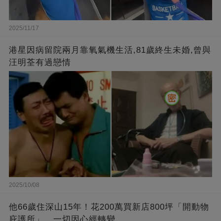
2025/11/17
港星因病留院兩月靠氧氣機生活,81歲終生未婚,曾與
汪明荃有過戀情
2025/10/08
他66歲住深山15年！花200萬買新店800坪「開動物
庇護所」，一切因心經轉變