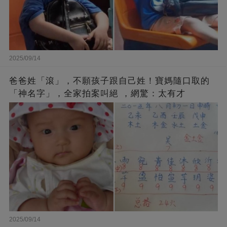
2025/09/14
爸爸姓「滾」，不願孩子跟自己姓！寶媽隨口取的
「神名字」，全家拍案叫絕 ，網驚：太有才
2025/09/14