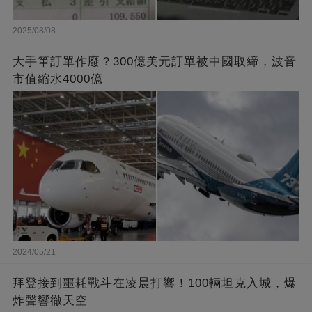
2025/08/08
大手筆訂單作廢？300億美元訂單被中國取締，波音
市值縮水4000億
2024/05/21
拜登接到噩耗戰斗在凌晨打響！100輛坦克入城，爆
炸聲響徹天空