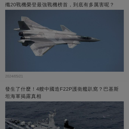
殲20戰機榮登最強戰機榜首，到底有多厲害呢？
2024/05/21
發生了什麼！4艘中國造F22P護衛艦趴窩？巴基斯
坦海軍揭露真相