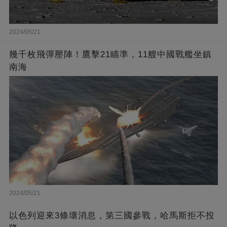
2024/05/21
幾千枚飛彈壓陣！鷹擊21瞄準，11艘中國戰艦坐鎮
南海
2024/05/21
以色列迎來3條壞消息，第三國參戰，哈馬斯拒不投