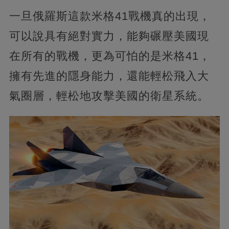
一旦俄羅斯這款米格41戰機真的出現，
可以說具有絕對實力，能夠碾壓美國現
在所有的戰機，更為可怕的是米格41，
擁有先進的隱身能力，還能輕松飛入大
氣圈層，輕松地攻擊美國的衛星系統。