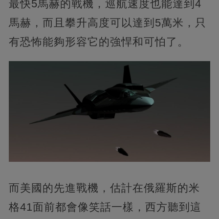
最快5馬赫的戰機，巡航速度也能達到4
馬赫，而且攀升高度可以達到5萬米，只
有恐怖能夠形容它的強悍和可怕了。
而美國的先進戰機，估計在俄羅斯的米
格41面前都會像笑話一樣，西方聽到這