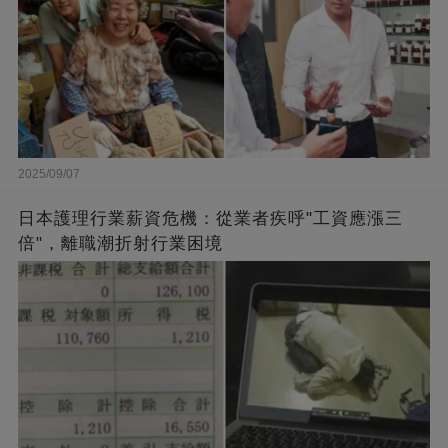
2025/09/07
日本護理行業薪資危機：從業者疾呼"工資應漲三
倍"，離職潮折射行業困境