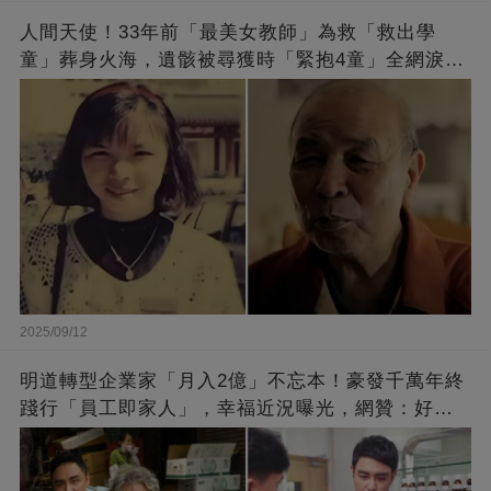
人間天使！33年前「最美女教師」為救「救出學
童」葬身火海，遺骸被尋獲時「緊抱4童」全網淚
崩：真正的英雄不該被遺忘
2025/09/12
明道轉型企業家「月入2億」不忘本！豪發千萬年終
踐行「員工即家人」，幸福近況曝光，網贊：好老
闆的福報