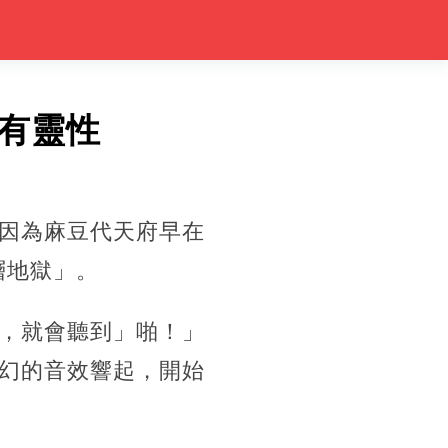
有靈性
因為麻豆代天府早在
層地獄」。
，就會聽到」啪！」
幻的音效響起，開始