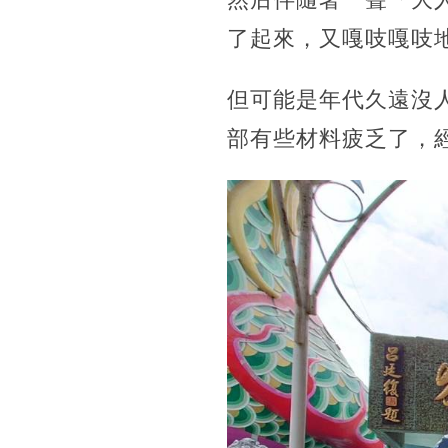
了起來，又嘎吱嘎吱地
但可能是年代久遠沒
部有些材料疲乏了，