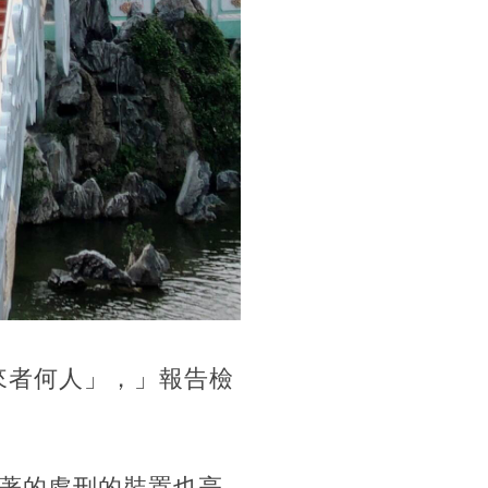
來者何人」，」報告檢
著的處刑的裝置也亮