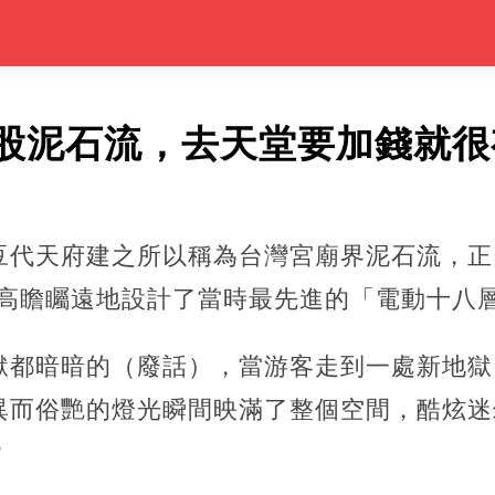
股泥石流，去天堂要加錢就很
豆代天府建之所以稱為台灣宮廟界泥石流，正
，就高瞻矚遠地設計了當時最先進的「電動十八
獄都暗暗的（廢話），當游客走到一處新地獄
異而俗艷的燈光瞬間映滿了整個空間，酷炫迷
?