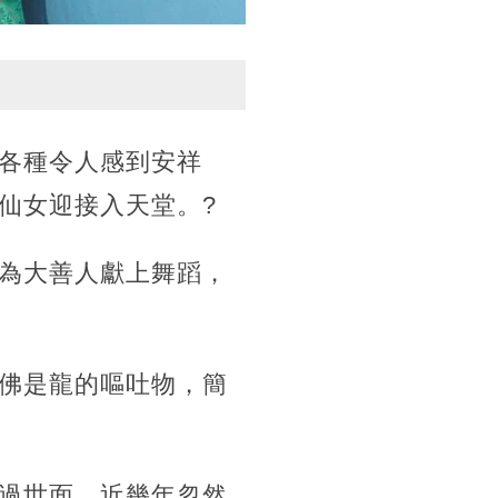
各種令人感到安祥
仙女迎接入天堂。?
為大善人獻上舞蹈，
佛是龍的嘔吐物，簡
過世面，近幾年忽然