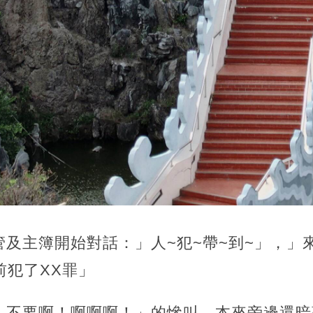
及主簿開始對話：」人~犯~帶~到~」，」
前犯了XX罪」
人不要啊！啊啊啊！」的慘叫，本來旁邊還暗